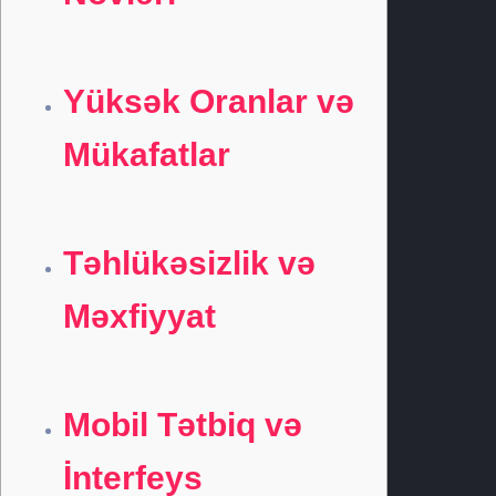
Yüksək Oranlar və
Mükafatlar
Təhlükəsizlik və
Məxfiyyat
Mobil Tətbiq və
İnterfeys