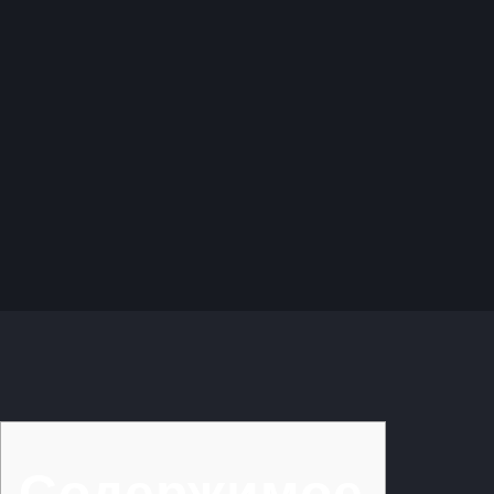
Содержимое