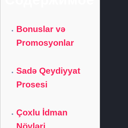
Bonuslar və
Promosyonlar
Sadə Qeydiyyat
Prosesi
Çoxlu İdman
Növləri