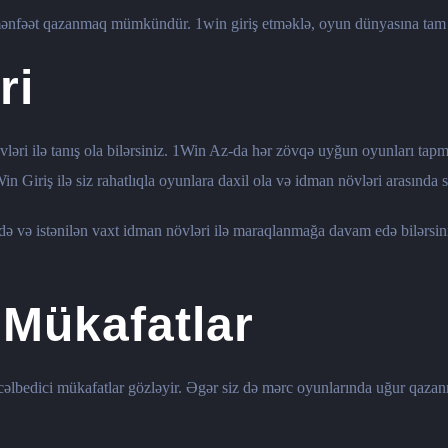
ənfəət qazanmaq mümkündür. 1win giriş etməklə, oyun dünyasına tam gi
ri
ri ilə tanış ola bilərsiniz. 1Win Az-da hər zövqə uyğun oyunları tapm
Giriş ilə siz rahatlıqla oyunlara daxil ola və idman növləri arasında s
rdə və istənilən vaxt idman növləri ilə maraqlanmağa davam edə bilərsini
 Mükafatlar
bedici mükafatlar gözləyir. Əgər siz də mərc oyunlarında uğur qazanmaq