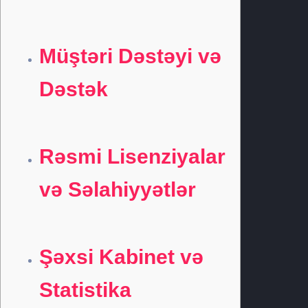
Müştəri Dəstəyi və
Dəstək
Rəsmi Lisenziyalar
və Səlahiyyətlər
Şəxsi Kabinet və
Statistika