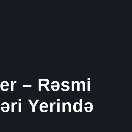
er – Rəsmi
əri Yerində