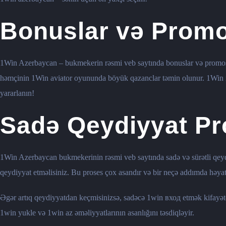
Bonuslar və Prom
1Win Azerbaycan – bukmekerin rəsmi veb saytında bonuslar və promosyo
həmçinin 1Win aviator oyununda böyük qazanclar təmin olunur. 1Win in
yararlanın!
Sadə Qeydiyyat Pr
1Win Azerbaycan bukmekerinin rəsmi veb saytında sadə və sürətli qeyd
qeydiyyat etməlisiniz. Bu proses çox asandır və bir neçə addımda həyata
Əgər artıq qeydiyyatdan keçmisinizsə, sadəcə 1win вход etmək kifayətdi
1win yukle və 1win az əməliyyatlarının asanlığını təsdiqləyir.