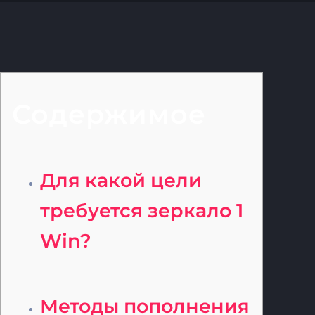
Содержимое
Для какой цели
требуется зеркало 1
Win?
Методы пополнения