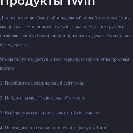
Продукты 1Win
Для тех, кто ищет быстрый и надежный способ доступа к 1вин,
мы предлагаем использовать 1win зеркало. Этот инструмент
позволяет обойти блокировки и продолжить делать 1win ставки
без задержек.
Чтобы получить доступ к 1win зеркалу, следуйте этим простым
шагам:
1. Перейдите на официальный сайт 1win.
2. Найдите раздел “1win зеркало” в меню.
3. Выберите актуальную ссылку на 1win зеркало.
4. Переходите по ссылке и получайте доступ к 1вин.