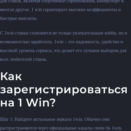
для ставок, включая спортивные соревнования, киберспорт и
многое другое. 1 win гарантирует высокие коэффициенты и
быстрые выплаты.
С 1win ставки становятся не только увлекательным хобби, но и
возможностью заработать. 1win – это надежность, удобство и
высокий уровень сервиса, что делает его лучшим выбором для
всех любителей ставок.
Как
зарегистрироваться
на 1 Win?
Шаг 1: Найдите актуальное зеркало 1win. Обычно они
распространяются через официальные каналы связи бк 1win.