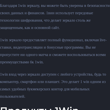
Благодаря 1win зеркалу, вы можете быть уверены в безопасности
своих данных и финансов. 1вин использует передовые
технологии шифрования, что делает зеркало столь же
защищенным, как и основной сайт.
1win зеркало предоставляет полный функционал, включая live-
ставки, видеотрансляции и бонусные программы. Вы не
пропустите ни одного матча и сможете воспользоваться всеми
преимуществами бк 1win.
1win вход через зеркало доступен с любого устройства, будь то
компьютер, смартфон или планшет. Это делает 1 win одним из
самых удобных букмекерских контор для мобильных
пользователей.