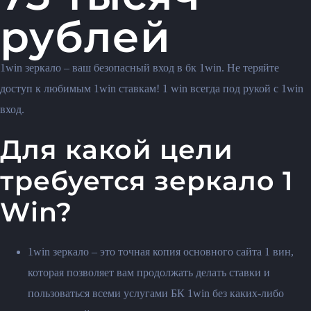
рублей
1win зеркало – ваш безопасный вход в бк 1win. Не теряйте
доступ к любимым 1win ставкам! 1 win всегда под рукой с 1win
вход.
Для какой цели
требуется зеркало 1
Win?
1win зеркало – это точная копия основного сайта 1 вин,
которая позволяет вам продолжать делать ставки и
пользоваться всеми услугами БК 1win без каких-либо