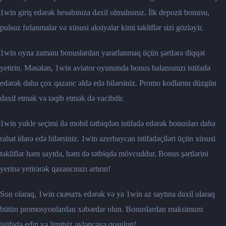
1win giriş edərək hesabınıza daxil olmalısınız. İlk depozit bonusu,
pulsuz fırlanmalar və xüsusi aksiyalar kimi təkliflər sizi gözləyir.
1win oyna zamanı bonuslardan yararlanmaq üçün şərtlərə diqqət
yetirin. Məsələn, 1win aviator oyununda bonus balansınızı istifadə
edərək daha çox qazanc əldə edə bilərsiniz. Promo kodlarını düzgün
daxil etmək və təqib etmək də vacibdir.
1win yukle seçimi ilə mobil tətbiqdən istifadə edərək bonusları daha
rahat idarə edə bilərsiniz. 1win azerbaycan istifadəçiləri üçün xüsusi
təkliflər həm saytda, həm də tətbiqdə mövcuddur. Bonus şərtlərini
yerinə yetirərək qazancınızı artırın!
Son olaraq, 1win скачать edərək və ya 1win az saytına daxil olaraq
bütün promosyonlardan xəbərdar olun. Bonuslardan maksimum
istifadə edin və limitsiz əyləncəyə qoşulun!