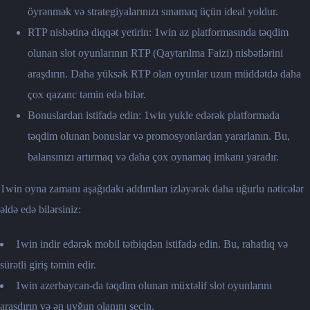
öyrənmək və strategiyalarınızı sınamaq üçün ideal yoldur.
RTP nisbətinə diqqət yetirin: 1win az platformasında təqdim
olunan slot oyunlarının RTP (Qaytarılma Faizi) nisbətlərini
araşdırın. Daha yüksək RTP olan oyunlar uzun müddətdə daha
çox qazanc təmin edə bilər.
Bonuslardan istifadə edin: 1win yukle edərək platformada
təqdim olunan bonuslar və promosyonlardan yararlanın. Bu,
balansınızı artırmaq və daha çox oynamaq imkanı yaradır.
1win oyna zamanı aşağıdakı addımları izləyərək daha uğurlu nəticələr
əldə edə bilərsiniz:
1win indir edərək mobil tətbiqdən istifadə edin. Bu, rahatlıq və
sürətli giriş təmin edir.
1win azerbaycan-da təqdim olunan müxtəlif slot oyunlarını
araşdırın və ən uyğun olanını seçin.