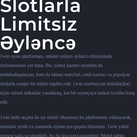
Slotlarla
Limitsiz
Əyləncə
1win oyna platforması, müasir onlayn əyləncə dünyasında
özünəməxsus yer tutur. Bu, yalnız kazino oyunları ilə
məhdudlaşmayan, həm də idman mərcləri, canlı kazino və populyar
slotlarla zəngin bir mühit təqdim edir. 1win azerbaycan istifadəçiləri
üçün xüsusi imkanlar yaradaraq, hər bir oyunçuya unikal təcrübə bəxş
edir.
1win indir seçimi ilə siz mobil cihazınıza bu platformanı yükləyərək,
istənilən yerdə və zamanda əyləncəyə qoşula bilərsiniz. 1win yukle
prosesi sadə və sürətlidir, bu da sizə vaxt qazandırır. Mobil tətbiq