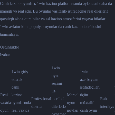
Canlı kazino oyunları, 1win kazino platformasında əyləncəni daha da
maraqlı və real edir. Bu oyunlar vasitəsilə istifadəçilər real dilerlərlə
qarşılıqlı əlaqə qura bilər və əsl kazino atmosferini yaşaya bilərlər.
1win aviator kimi populyar oyunlar da canlı kazino təcrübəsini
tamamlayır.
Üstünlüklər
İzahat
1win
1win giriş
1win
oyna
edərək
azerbaycan
seçimi
canlı
istifadəçiləri
ilə
Real
kazino
Maraqlı
üçün
Professional
təcrübəli
Rahat
vaxtda
oyunlarında
oyun
müxtəlif
dilerlər
dilerlərlə
interfeys
oyun
real vaxtda
növləri
canlı oyun
oynamaq