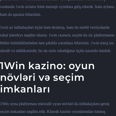
vasitəsilə 1win aviator kimi maraqlı oyunlara giriş edərək, həm əylənə,
həm də qazana bilərsiniz.
1win az istifadəçiləri üçün həm desktop, həm də mobil versiyalarda
rahat interfeys təqdim olunur. 1win скачать seçimi ilə siz platformanın
bütün üstünlüklərindən tam şəkildə yararlana bilərsiniz. 1win вход isə
sürətli və təhlükəsizdir, bu da sizin rahatlığınız üçün nəzərdə tutulub.
1Win kazino: oyun
növləri və seçim
imkanları
1Win oyna platforması müxtəlif oyun növləri ilə istifadəçilərə geniş
seçim imkanları təqdim edir. Klassik kazino oyunlarından tutmuş