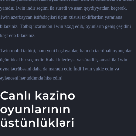
yaradır. 1win indir seçimi ilə sürətli və asan qeydiyyatdan keçərək,
1win azerbaycan istifadəçiləri üçün xüsusi təkliflərdən yararlana
bilərsiniz. Tətbiq üzərindən 1win вход edib, oyunların geniş çeşidini
kəşf edə bilərsiniz.
1win mobil tətbiqi, həm yeni başlayanlar, həm də təcrübəli oyunçular
üçün ideal bir seçimdir. Rahat interfeysi və sürətli işləməsi ilə 1win
oyna təcrübəsini daha da maraqlı edir. İndi 1win yukle edin və
əyləncəni hər addımda hiss edin!
Canlı kazino
oyunlarının
üstünlükləri