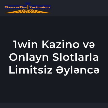
콘
텐
츠
로
건
너
1win Kazino və
뛰
Onlayn Slotlarla
기
Limitsiz Əyləncə