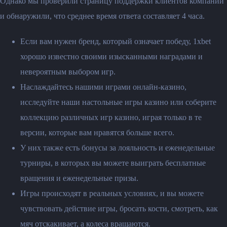
Однако мы проверили страницу поддержки клиентов компании
и обнаружили, что среднее время ответа составляет 4 часа.
Если вам нужен бренд, который означает победу, 1xbet
хорошо известно своими изысканными наградами и
невероятным выбором игр.
Наслаждайтесь нашими играми онлайн-казино,
исследуйте наши настольные игры казино или соберите
коллекцию различных игр казино, играя только в те
версии, которые вам нравятся больше всего.
У них также есть бонусы за лояльность и еженедельные
турниры, в которых вы можете выиграть бесплатные
вращения и еженедельные призы.
Игры происходят в реальных условиях, и вы можете
чувствовать действие игры, бросать кости, смотреть, как
мяч отскакивает, а колеса вращаются.