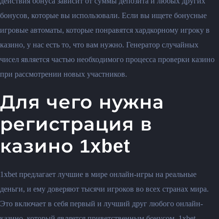
действия бонуса зависит от суммы депозита и любых других
бонусов, которые вы использовали. Если вы ищете бонусные
игровые автоматы, которые понравятся хардкорному игроку в
казино, у нас есть то, что вам нужно. Генератор случайных
чисел является частью необходимого процесса проверки казино
при рассмотрении новых участников.
Для чего нужна
регистрация в
казино 1xbet
1xbet предлагает лучшие в мире онлайн-игры на реальные
деньги, и ему доверяют тысячи игроков во всех странах мира.
Это включает в себя первый и лучший друг любого онлайн-
казино, который является приветственным бонусом. 1xbet