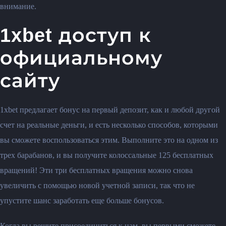
внимание.
1xbet доступ к
официальному
сайту
1xbet предлагает бонус на первый депозит, как и любой другой
счет на реальные деньги, и есть несколько способов, которыми
вы сможете воспользоваться этим. Выполните это на одном из
трех барабанов, и вы получите колоссальные 125 бесплатных
вращений! Эти три бесплатных вращения можно снова
увеличить с помощью новой учетной записи, так что не
упустите шанс заработать еще больше бонусов.
Когда вы решите присоединиться к нам, вы первыми сможете