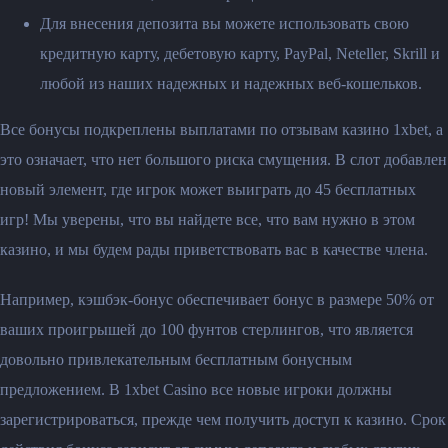
Для внесения депозита вы можете использовать свою
кредитную карту, дебетовую карту, PayPal, Neteller, Skrill и
любой из наших надежных и надежных веб-кошельков.
Все бонусы подкреплены выплатами по отзывам казино 1xbet, а
это означает, что нет большого риска смущения. В слот добавлен
новый элемент, где игрок может выиграть до 45 бесплатных
игр! Мы уверены, что вы найдете все, что вам нужно в этом
казино, и мы будем рады приветствовать вас в качестве члена.
Например, кэшбэк-бонус обеспечивает бонус в размере 50% от
ваших проигрышей до 100 фунтов стерлингов, что является
довольно привлекательным бесплатным бонусным
предложением. В 1xbet Casino все новые игроки должны
зарегистрироваться, прежде чем получить доступ к казино. Срок