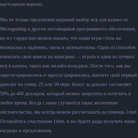
настольную версию.
Мы не только предлагаем широкий выбор игр для казино от
Microgaming и других поставщиков программного обеспечения,
но и с гордостью можем сказать, что наши игры столь же
безопасны и надежны, сколь и увлекательны. Один из способов
повысить свои шансы на выигрыш — играть в одни из лучших
игр в казино, таких как онлайн-блэкджек. После того, как вы
зарегистрировались и зарегистрировались, внесите свой первый
депозит на сумму 25 или 50 евро. Бонус за депозит составляет
50% до 400 долларов, который можно запросить и получить в
любое время. Когда с нами случаются такие жизненные
обстоятельства, мы всегда можем рассчитывать на помощь 1xbet.
Оставайтесь участником 1xbet, и вы будете рады получать наши
награды и предложения.