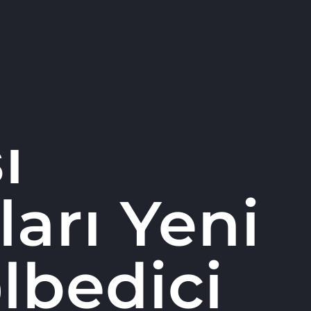
ı
arı Yeni
lbedici