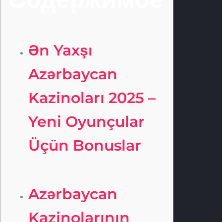
Ən Yaxşı
Azərbaycan
Kazinoları 2025 –
Yeni Oyunçular
Üçün Bonuslar
Azərbaycan
Kazinolarının