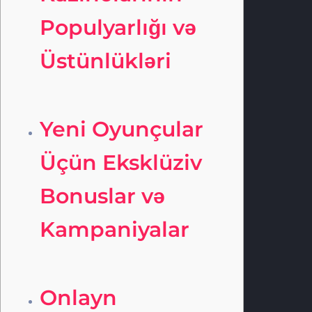
Populyarlığı və
Üstünlükləri
Yeni Oyunçular
Üçün Eksklüziv
Bonuslar və
Kampaniyalar
Onlayn