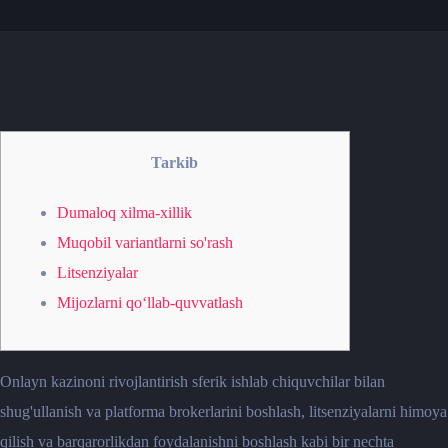
Tarkib
Dumaloq xilma-xillik
Muqobil variantlarni so'rash
Litsenziyalar
Mijozlarni qo‘llab-quvvatlash
Onlayn kazinoni rivojlantirish sferik ishlab chiquvchilar bilan
shug'ullanish va platforma brokerlarini boshlash, litsenziyalarni himoya
qilish va barqarorlikdan foydalanishni boshlash kabi bir nechta