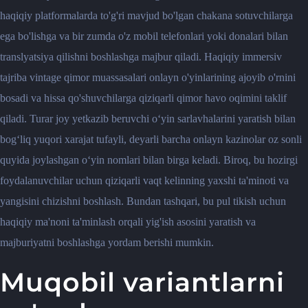
haqiqiy platformalarda to'g'ri mavjud bo'lgan chakana sotuvchilarga
ega bo'lishga va bir zumda o'z mobil telefonlari yoki donalari bilan
translyatsiya qilishni boshlashga majbur qiladi. Haqiqiy immersiv
tajriba vintage qimor muassasalari onlayn o'yinlarining ajoyib o'rnini
bosadi va hissa qo'shuvchilarga qiziqarli qimor havo oqimini taklif
qiladi. Turar joy yetkazib beruvchi oʻyin sarlavhalarini yaratish bilan
bogʻliq yuqori xarajat tufayli, deyarli barcha onlayn kazinolar oz sonli
quyida joylashgan oʻyin nomlari bilan birga keladi. Biroq, bu hozirgi
foydalanuvchilar uchun qiziqarli vaqt kelinning yaxshi ta'minoti va
yangisini chizishni boshlash. Bundan tashqari, bu pul tikish uchun
haqiqiy ma'noni ta'minlash orqali yig'ish asosini yaratish va
majburiyatni boshlashga yordam berishi mumkin.
Muqobil variantlarni