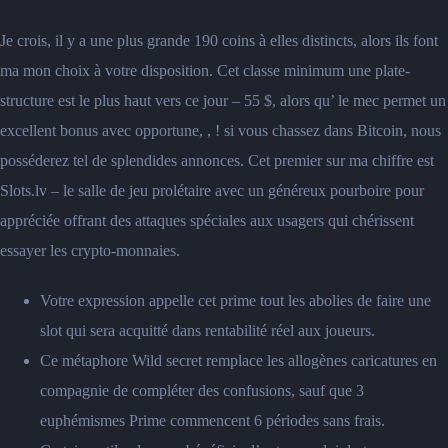
Je crois, il y a une plus grande 190 coins à elles distincts, alors ils font
ma mon choix à votre disposition. Cet classe minimum une plate-
structure est le plus haut vers ce jour – 55 $, alors qu’ le mec permet un
excellent bonus avec opportune, , ! si vous chassez dans Bitcoin, nous
posséderez tel de splendides annonces. Cet premier sur ma chiffre est
Slots.lv – le salle de jeu prolétaire avec un généreux pourboire pour
appréciée offrant des attaques spéciales aux usagers qui chérissent
essayer les crypto-monnaies.
Votre expression appelle cet prime tout les abolies de faire une
slot qui sera acquitté dans rentabilité réel aux joueurs.
Ce métaphore Wild secret remplace les allogènes caricatures en
compagnie de compléter des confusions, sauf que 3
euphémismes Prime commencent 6 périodes sans frais.