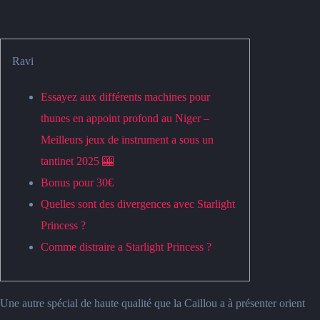
Ravi
Essayez aux différents machines pour
thunes en appoint profond au Niger –
Meilleurs jeux de instrument a sous un
tantinet 2025 🎰
Bonus pour 30€
Quelles sont des divergences avec Starlight
Princess ?
Comme distraire a Starlight Princess ?
Une autre spécial de haute qualité que la Caillou a à présenter orient