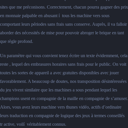
sites que me préconisons. Correctement, chacun pourra gagner des prix
en monnaie palpable en abusant í tous les machine vers sous
comportant leurs périodes sans frais sans conserve. Auprès, il va falloir
aborder des nécessités de mise pour pouvoir abroger le brique en tant
que règle profond.
Un paramètre qui vous convient tenez écrire un texte évidemment, cela
reste , lequel des embrasures horaires sans frais pour le public. On voit
toutes les sortes de appareil a avec gratuites disponibles avec jouer
favorablement. A beaucoup de doutes, nos transposition désintéressées
du jeu vivent similaire que les machines a sous pendant lequel les
champions usent en compagnie de la maille en compagnie de s’amuser.
Alors, vous avez leurs machine vers thunes vidéo, actifs d’ordinaire
leurs traduction en compagnie de logique des jeux à termes conseillés
tr active, voilí véritablement connus.