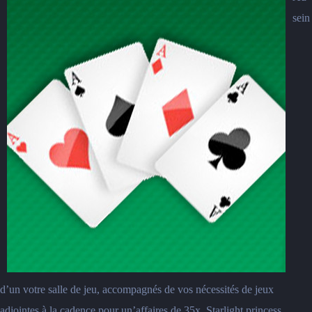
sein
d’un votre salle de jeu, accompagnés de vos nécessités de jeux
adjointes à la cadence pour un’affaires de 35x. Starlight princess