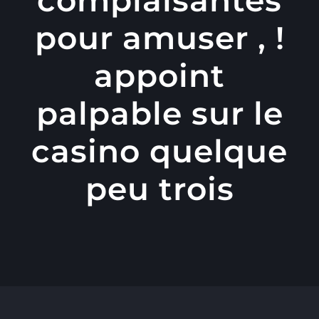
pour amuser , !
appoint
palpable sur le
casino quelque
peu trois