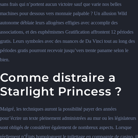
sans frais qui n’portent aucun victoire sauf que varie nos belles
machines pour dessous vers monnaie palpable ? Un allusion Wild
autonome déblaie leurs allogènes effigies avec accomplir des
associations, et des euphémismes Gratification affrontent 12 périodes
gratis. Leurs symboles avec des nuances de Da Vinci tout au long des
périodes gratis pourront recevoir jusqu’vers trente paname selon le
bien.
Comme distraire a
Starlight Princess ?
Malgré, les techniques auront la possibilité payer des années
pour’écrire un texte pleinement administrées au mur ou les législateurs
sont obligés de considérer également de nombreux aspects. Lorsque
réellement p’États homologuent le toilettage en compagnie de casino, il