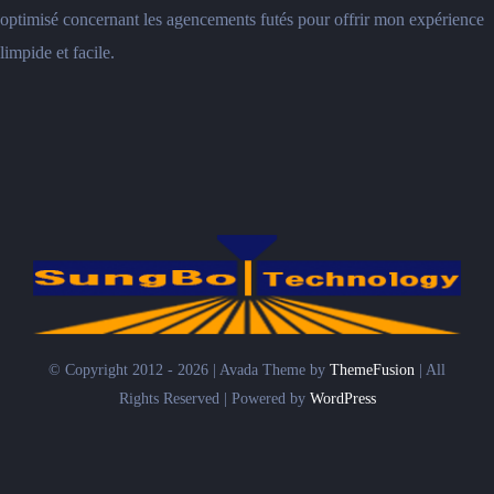
optimisé concernant les agencements futés pour offrir mon expérience
limpide et facile.
© Copyright 2012 - 2026 | Avada Theme by
ThemeFusion
| All
Rights Reserved | Powered by
WordPress