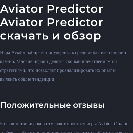
Aviator Predictor
Aviator Predictor
скачать и обзор
Игра Aviator набирает популярность среди любителей онлайн-
казино. Многие игроки делятся своими впечатлениями и
стратегиями, что позволяет проанализировать их опыт и
выявить общие тенденции.
Положительные отзывы
Большинство игроков отмечают простоту игры Aviator. Она не
требует глубоких знаний или сложных стратегий, что делает её