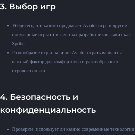
3. Выбор игр
Убедитесь, что казино предлагает Aviator игра и другие
популярные игры от известных разработчиков, таких как
Spribe.
Разнообразие игр и наличие Aviator играть варианты –
важный фактор для комфортного и разнообразного
игрового опыта.
4. Безопасность и
конфиденциальность
Проверьте, использует ли казино современные технологии