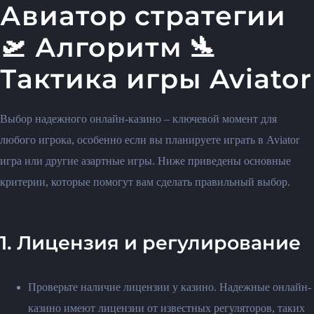
Авиатор стратегии
🛫 Алгоритм 🛬
Тактика игры Aviator
Выбор надежного онлайн-казино – ключевой момент для
любого игрока, особенно если вы планируете играть в Aviator
игра или другие азартные игры. Ниже приведены основные
критерии, которые помогут вам сделать правильный выбор.
1. Лицензия и регулирование
Проверьте наличие лицензии у казино. Надежные онлайн-
казино имеют лицензии от известных регуляторов, таких