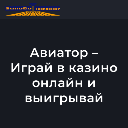
콘
텐
츠
로
건
너
Авиатор –
뛰
Играй в казино
기
онлайн и
выигрывай