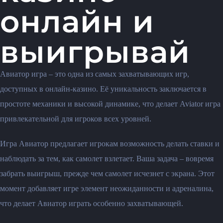
онлайн и
выигрывай
Авиатор игра – это одна из самых захватывающих игр,
доступных в онлайн-казино. Её уникальность заключается в
простоте механики и высокой динамике, что делает Aviator игра
привлекательной для игроков всех уровней.
Игра Авиатор предлагает игрокам возможность делать ставки и
наблюдать за тем, как самолет взлетает. Ваша задача – вовремя
забрать выигрыш, прежде чем самолет исчезнет с экрана. Этот
момент добавляет игре элемент неожиданности и адреналина,
что делает Авиатор играть особенно захватывающей.