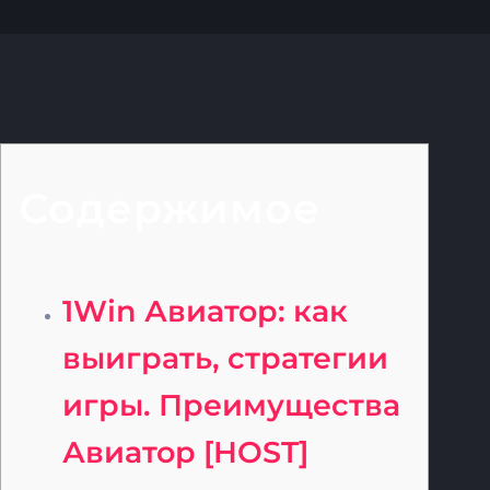
Содержимое
1Win Авиатор: как
выиграть, стратегии
игры. Преимущества
Авиатор [HOST]