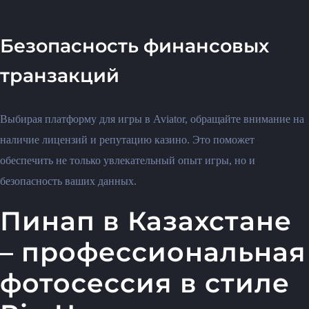
Безопасность финансовых
транзакций
Выбирая платформу для игры в Aviator, обращайте внимание на
наличие лицензий и репутацию казино. Это поможет
обеспечить не только увлекательный опыт игры, но и
безопасность ваших данных.
Пинап в Казахстане
– профессиональная
фотосессия в стиле