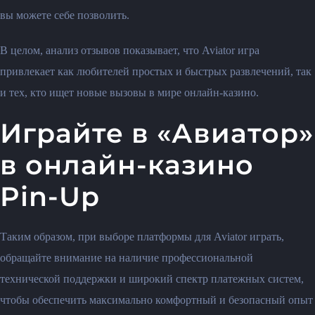
вы можете себе позволить.
В целом, анализ отзывов показывает, что Aviator игра
привлекает как любителей простых и быстрых развлечений, так
и тех, кто ищет новые вызовы в мире онлайн-казино.
Играйте в «Авиатор»
в онлайн-казино
Pin-Up
Таким образом, при выборе платформы для Aviator играть,
обращайте внимание на наличие профессиональной
технической поддержки и широкий спектр платежных систем,
чтобы обеспечить максимально комфортный и безопасный опыт