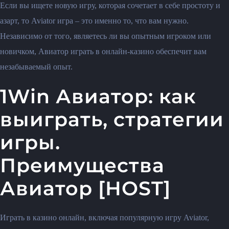
Если вы ищете новую игру, которая сочетает в себе простоту и
азарт, то Aviator игра – это именно то, что вам нужно.
Независимо от того, являетесь ли вы опытным игроком или
новичком, Авиатор играть в онлайн-казино обеспечит вам
незабываемый опыт.
1Win Авиатор: как
выиграть, стратегии
игры.
Преимущества
Авиатор [HOST]
Играть в казино онлайн, включая популярную игру Aviator,