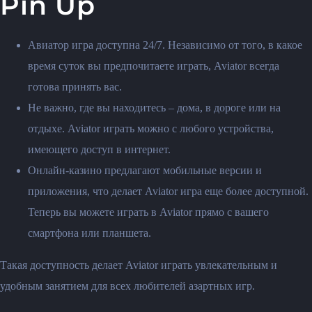
Pin Up
Авиатор игра доступна 24/7. Независимо от того, в какое
время суток вы предпочитаете играть, Aviator всегда
готова принять вас.
Не важно, где вы находитесь – дома, в дороге или на
отдыхе. Aviator играть можно с любого устройства,
имеющего доступ в интернет.
Онлайн-казино предлагают мобильные версии и
приложения, что делает Aviator игра еще более доступной.
Теперь вы можете играть в Aviator прямо с вашего
смартфона или планшета.
Такая доступность делает Aviator играть увлекательным и
удобным занятием для всех любителей азартных игр.