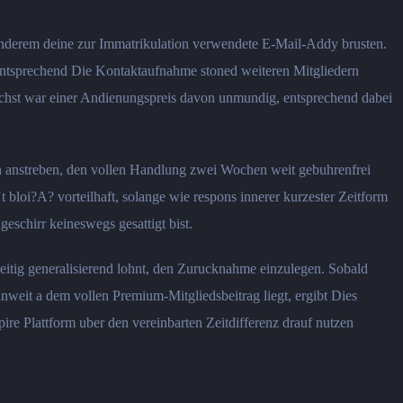
 anderem deine zur Immatrikulation verwendete E-Mail-Addy brusten.
 entsprechend Die Kontaktaufnahme stoned weiteren Mitgliedern
 Hochst war einer Andienungspreis davon unmundig, entsprechend dabei
en anstreben, den vollen Handlung zwei Wochen weit gebuhrenfrei
t bloi?A? vorteilhaft, solange wie respons innerer kurzester Zeitform
eschirr keineswegs gesattigt bist.
nseitig generalisierend lohnt, den Zurucknahme einzulegen. Sobald
nweit a dem vollen Premium-Mitgliedsbeitrag liegt, ergibt Dies
re Plattform uber den vereinbarten Zeitdifferenz drauf nutzen