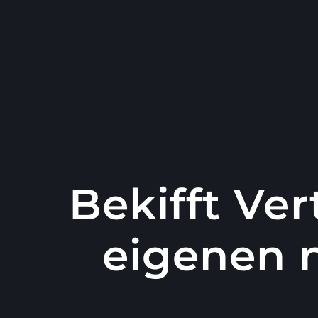
콘
텐
츠
로
건
너
뛰
기
Bekifft Ve
eigenen n