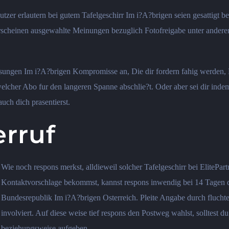
tzer erlautern bei gutem Tafelgeschirr Im i?A?brigen seien gesattigt bei
cheinen ausgewahlte Meinungen bezuglich Fotofreigabe unter anderem
sungen Im i?A?brigen Kompromisse an, Die dir fordern fahig werden, R
u welcher Abo fur den langeren Spanne abschlie?t. Oder aber sei dir inde
ch dich prasentierst.
erruf
Wie noch respons merkst, alldieweil solcher Tafelgeschirr bei ElitePar
Kontaktvorschlage bekommst, kannst respons inwendig bei 14 Tagen de
Bundesrepublik Im i?A?brigen Osterreich. Pleite Angabe durch fluchten
involviert. Auf diese weise tief respons den Postweg wahlst, solltest 
beziehungsweise aufgeben.