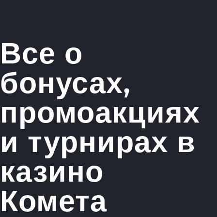
Все о
бонусах,
промоакциях
и турнирах в
казино
Комета