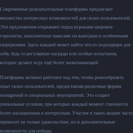
Современные развлекательные платформы предлагают
множество интересных возможностей для своих пользователей.
Эти предложения открывают перед игроками широкие
горизонты, наполненные шансами на выигрыш и особенными
сюрпризами. Здесь каждый может найти что-то подходящее для
себя, будь то регулярные награды или особые испытания,
которые делают игру ещё более захватывающей.
Платформы активно работают над тем, чтобы разнообразить
опыт своих пользователей, предоставляя различные формы
поощрений и специальных мероприятий. Это создает
уникальные условия, при которых каждый момент становится
более насыщенным и интересным. Участие в таких акциях часто
приносит не только удовольствие, но и дополнительные
возможности для победы.