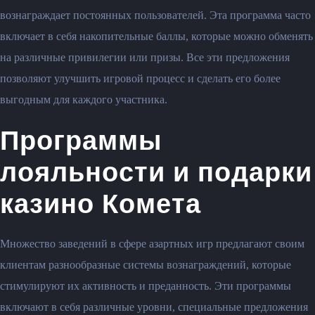
вознаграждает постоянных пользователей. Эта программа часто
включает в себя накопительные баллы, которые можно обменять
на различные привилегии или призы. Все эти предложения
позволяют улучшить игровой процесс и сделать его более
выгодным для каждого участника.
Программы
лояльности и подарки
казино Комета
Множество заведений в сфере азартных игр предлагают своим
клиентам разнообразные системы вознаграждений, которые
стимулируют их активность и преданность. Эти программы
включают в себя различные уровни, специальные предложения