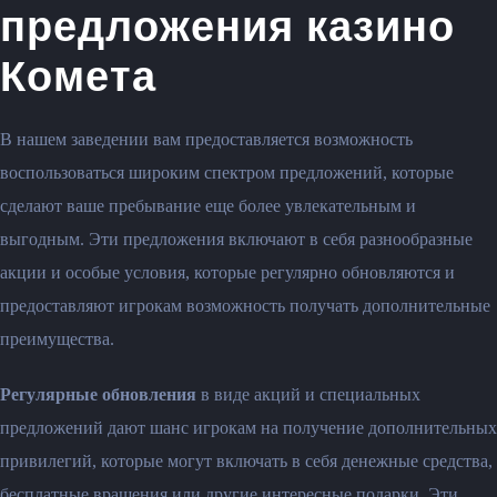
предложения казино
Комета
В нашем заведении вам предоставляется возможность
воспользоваться широким спектром предложений, которые
сделают ваше пребывание еще более увлекательным и
выгодным. Эти предложения включают в себя разнообразные
акции и особые условия, которые регулярно обновляются и
предоставляют игрокам возможность получать дополнительные
преимущества.
Регулярные обновления
в виде акций и специальных
предложений дают шанс игрокам на получение дополнительных
привилегий, которые могут включать в себя денежные средства,
бесплатные вращения или другие интересные подарки. Эти