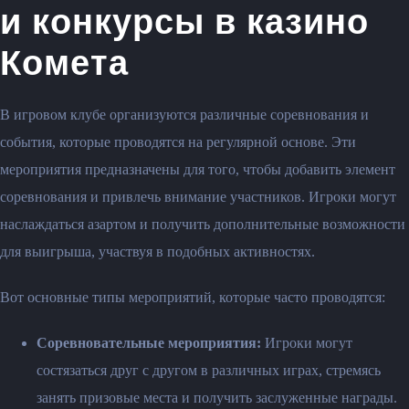
и конкурсы в казино
Комета
В игровом клубе организуются различные соревнования и
события, которые проводятся на регулярной основе. Эти
мероприятия предназначены для того, чтобы добавить элемент
соревнования и привлечь внимание участников. Игроки могут
наслаждаться азартом и получить дополнительные возможности
для выигрыша, участвуя в подобных активностях.
Вот основные типы мероприятий, которые часто проводятся:
Соревновательные мероприятия:
Игроки могут
состязаться друг с другом в различных играх, стремясь
занять призовые места и получить заслуженные награды.