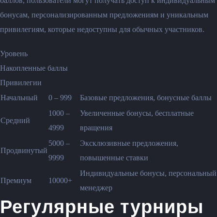
баллов, пользователи могут получать доступ к индивидуальным
бонусам, персонализированным предложениям и уникальным
привилегиям, которые недоступны для обычных участников.
Уровень
Накопленные баллы
Привилегии
Начальный
0 – 999
Базовые предложения, бонусные баллы
1000 –
Увеличенные бонусы, бесплатные
Средний
4999
вращения
5000 –
Эксклюзивные предложения,
Продвинутый
9999
повышенные ставки
Индивидуальные бонусы, персональный
Премиум
10000+
менеджер
Регулярные турниры