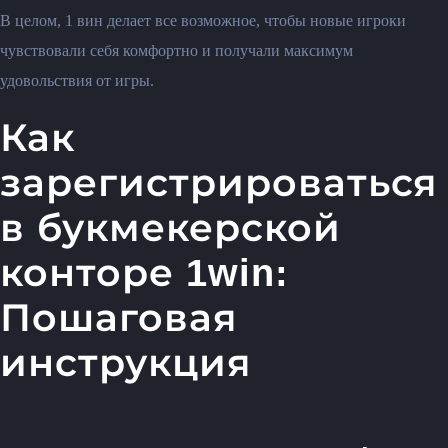
В целом, 1 вин делает все возможное, чтобы новые игроки
чувствовали себя комфортно и получали максимум
удовольствия от игры.
Как
зарегистрироваться
в букмекерской
конторе 1win:
Пошаговая
инструкция