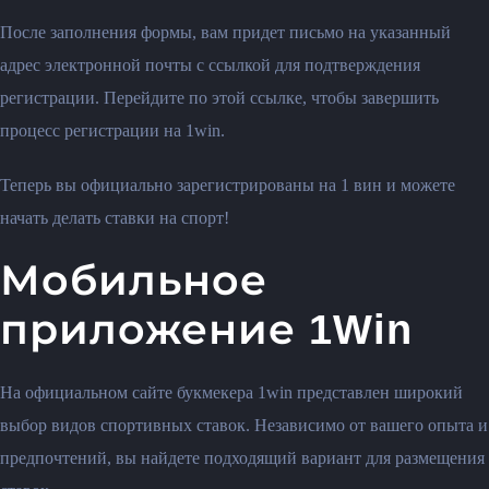
После заполнения формы, вам придет письмо на указанный
адрес электронной почты с ссылкой для подтверждения
регистрации. Перейдите по этой ссылке, чтобы завершить
процесс регистрации на 1win.
Теперь вы официально зарегистрированы на 1 вин и можете
начать делать ставки на спорт!
Мобильное
приложение 1Win
На официальном сайте букмекера 1win представлен широкий
выбор видов спортивных ставок. Независимо от вашего опыта и
предпочтений, вы найдете подходящий вариант для размещения