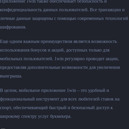
Приложение 1win также обеспечивает безопасность и
конфиденциальность данных пользователей. Все транзакции и
личные данные защищены с помощью современных технологий
шифрования.
Еще одним важным преимуществом является возможность
использования бонусов и акций, доступных только для
мобильных пользователей. 1win регулярно проводит акции,
предоставляя дополнительные возможности для увеличения
выигрыша.
В целом, мобильное приложение 1win – это удобный и
функциональный инструмент для всех любителей ставок на
спорт, обеспечивающий быстрый и безопасный доступ к
широкому спектру услуг букмекера.