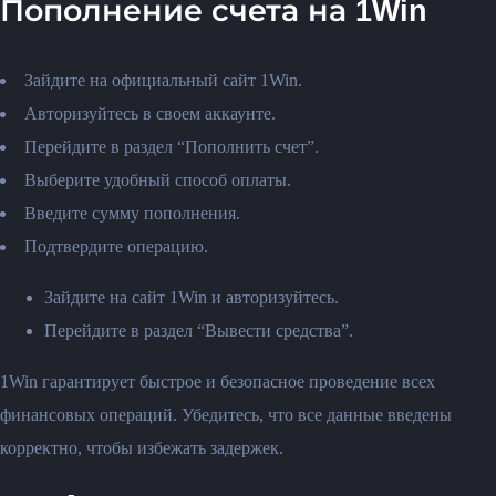
Пополнение счета на 1Win
Зайдите на официальный сайт 1Win.
Авторизуйтесь в своем аккаунте.
Перейдите в раздел “Пополнить счет”.
Выберите удобный способ оплаты.
Введите сумму пополнения.
Подтвердите операцию.
Зайдите на сайт 1Win и авторизуйтесь.
Перейдите в раздел “Вывести средства”.
1Win гарантирует быстрое и безопасное проведение всех
финансовых операций. Убедитесь, что все данные введены
корректно, чтобы избежать задержек.