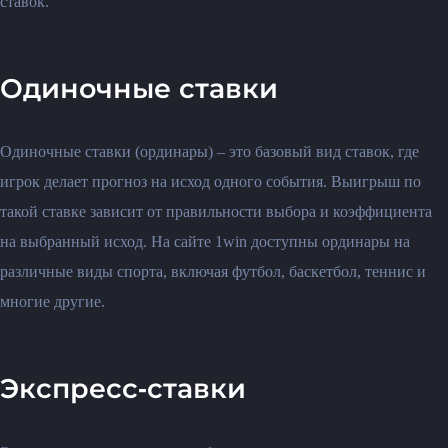
ставок.
Одиночные ставки
Одиночные ставки (ординары) – это базовый вид ставок, где
игрок делает прогноз на исход одного события. Выигрыш по
такой ставке зависит от правильности выбора и коэффициента
на выбранный исход. На сайте 1win доступны ординары на
различные виды спорта, включая футбол, баскетбол, теннис и
многие другие.
Экспресс-ставки