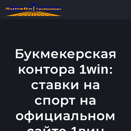
콘
텐
츠
로
건
너
Букмекерская
뛰
контора 1win:
기
ставки на
спорт на
официальном