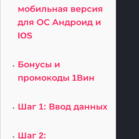
мобильная версия
для ОС Андроид и
IOS
Бонусы и
промокоды 1Вин
Шаг 1: Ввод данных
Шаг 2: