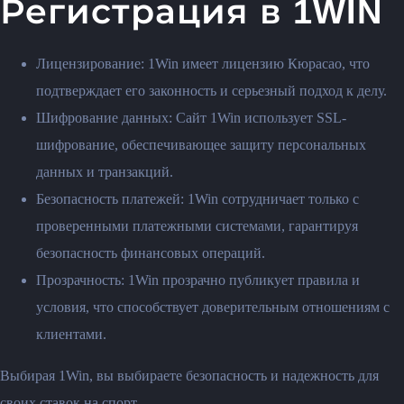
Регистрация в 1WIN
Лицензирование: 1Win имеет лицензию Кюрасао, что
подтверждает его законность и серьезный подход к делу.
Шифрование данных: Сайт 1Win использует SSL-
шифрование, обеспечивающее защиту персональных
данных и транзакций.
Безопасность платежей: 1Win сотрудничает только с
проверенными платежными системами, гарантируя
безопасность финансовых операций.
Прозрачность: 1Win прозрачно публикует правила и
условия, что способствует доверительным отношениям с
клиентами.
Выбирая 1Win, вы выбираете безопасность и надежность для
своих ставок на спорт.