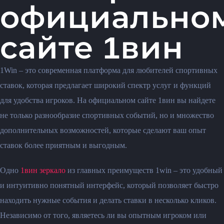
официально
сайте 1вин
1Win – это современная платформа для любителей спортивных
ставок, которая предлагает широкий спектр услуг и функций
для удобства игроков. На официальном сайте 1вин вы найдете
не только разнообразие спортивных событий, но и множество
дополнительных возможностей, которые сделают ваш опыт
ставок более приятным и выгодным.
Одно
1вин зеркало
из главных преимуществ 1win – это удобный
и интуитивно понятный интерфейс, который позволяет быстро
находить нужные события и делать ставки в несколько кликов.
Независимо от того, являетесь ли вы опытным игроком или