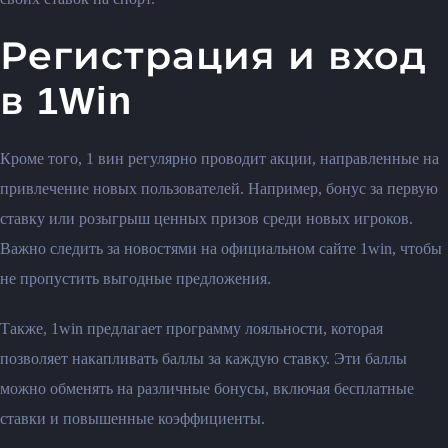
Регистрация и вход
в 1Win
Кроме того, 1 вин регулярно проводит акции, направленные на
привлечение новых пользователей. Например, бонус за первую
ставку или розыгрыш ценных призов среди новых игроков.
Важно следить за новостями на официальном сайте 1win, чтобы
не пропустить выгодные предложения.
Также, 1win предлагает программу лояльности, которая
позволяет накапливать баллы за каждую ставку. Эти баллы
можно обменять на различные бонусы, включая бесплатные
ставки и повышенные коэффициенты.