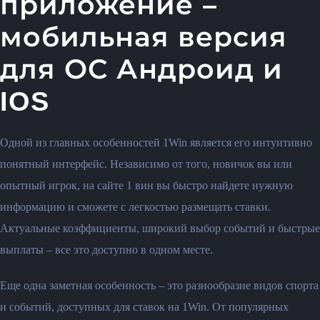
приложение –
мобильная версия
для ОС Андроид и
IOS
Одной из главных особенностей 1Win является его интуитивно
понятный интерфейс. Независимо от того, новичок вы или
опытный игрок, на сайте 1 вин вы быстро найдете нужную
информацию и сможете с легкостью размещать ставки.
Актуальные коэффициенты, широкий выбор событий и быстрые
выплаты – все это доступно в одном месте.
Еще одна заметная особенность – это разнообразие видов спорта
и событий, доступных для ставок на 1Win. От популярных