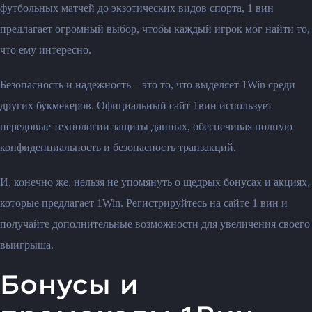
футбольных матчей до экзотических видов спорта, 1 вин
предлагает огромный выбор, чтобы каждый игрок мог найти то,
что ему интересно.
Безопасность и надежность – это то, что выделяет 1Win среди
других букмекеров. Официальный сайт 1вин использует
передовые технологии защиты данных, обеспечивая полную
конфиденциальность и безопасность транзакций.
И, конечно же, нельзя не упомянуть о щедрых бонусах и акциях,
которые предлагает 1Win. Регистрируйтесь на сайте 1 вин и
получайте дополнительные возможности для увеличения своего
выигрыша.
Бонусы и