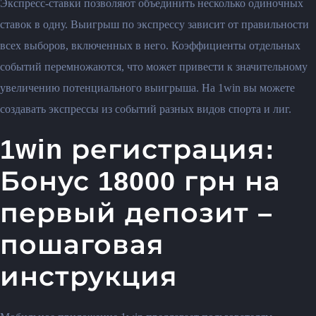
Экспресс-ставки позволяют объединить несколько одиночных
ставок в одну. Выигрыш по экспрессу зависит от правильности
всех выборов, включенных в него. Коэффициенты отдельных
событий перемножаются, что может привести к значительному
увеличению потенциального выигрыша. На 1win вы можете
создавать экспрессы из событий разных видов спорта и лиг.
1win регистрация:
Бонус 18000 грн на
первый депозит –
пошаговая
инструкция