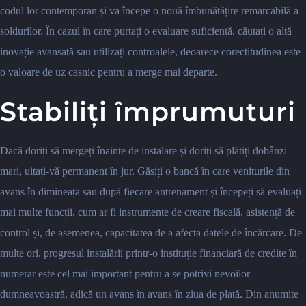
codul lor contemporan și va începe o nouă îmbunătățire remarcabilă a
soldurilor. În cazul în care purtați o evaluare suficientă, căutați o altă
inovație avansată sau utilizați controalele, deoarece corectitudinea este
o valoare de uz casnic pentru a merge mai departe.
Stabiliți împrumuturi
Dacă doriți să mergeți înainte de instalare și doriți să plătiți dobânzi
mari, uitați-vă permanent în jur. Găsiți o bancă în care veniturile din
avans în dimineața sau după fiecare antrenament și începeți să evaluați
mai multe funcții, cum ar fi instrumente de creare fiscală, asistență de
control și, de asemenea, capacitatea de a afecta datele de încărcare. De
multe ori, progresul instalării printr-o instituție financiară de credite în
numerar este cel mai important pentru a se potrivi nevoilor
dumneavoastră, adică un avans în avans în ziua de plată. Din anumite