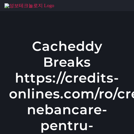
콘
텐
츠
로
건
Cacheddy
너
Breaks
뛰
기
https://credits-
onlines.com/ro/cr
nebancare-
pentru-