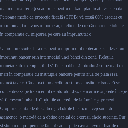
mai mult mai fericiți și au prins pentru un bani planificat nesustenabil.
Persoana medie de protecție fiscală (CFPB) vă costă 80% asociat cu
împrumutații în avans în numerar, cheltuielile crescând cu cheltuielile
în comparație cu mișcarea pe care au împrumutat-o.
Un nou înlocuitor fără risc pentru împrumutul ipotecar este adesea un
împrumut bancar prin intermediul unei bănci din zonă. Relațiile
monetare, de exemplu, tind să fie capabile să introducă sume mari mai
mari în comparație cu instituțiile bancare pentru ziua de plată și să
reducă taxele. Când aveți un credit prost, orice instituție bancară se
concentrează pe tratamentul debitorului dvs. de mărime și poate începe
să fi crescut limbajul. Opțiunile au credit de la familie și prieteni.
Grupurile caritabile de cartier și clădirile bisericii încep sunt, de
asemenea, o metodă de a obține capital de expresii cheie succinte. Pur
și simplu nu pot percepe facturi sau ar putea avea nevoie doar de o