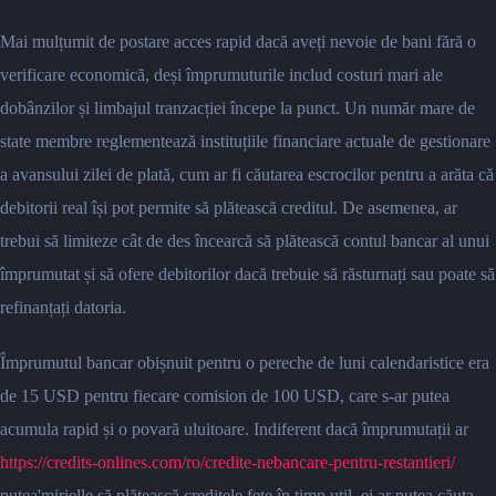
Mai mulțumit de postare acces rapid dacă aveți nevoie de bani fără o
verificare economică, deși împrumuturile includ costuri mari ale
dobânzilor și limbajul tranzacției începe la punct. Un număr mare de
state membre reglementează instituțiile financiare actuale de gestionare
a avansului zilei de plată, cum ar fi căutarea escrocilor pentru a arăta că
debitorii real își pot permite să plătească creditul. De asemenea, ar
trebui să limiteze cât de des încearcă să plătească contul bancar al unui
împrumutat și să ofere debitorilor dacă trebuie să răsturnați sau poate să
refinanțați datoria.
Împrumutul bancar obișnuit pentru o pereche de luni calendaristice era
de 15 USD pentru fiecare comision de 100 USD, care s-ar putea
acumula rapid și o povară uluitoare. Indiferent dacă împrumutații ar
https://credits-onlines.com/ro/credite-nebancare-pentru-restantieri/
putea'mirielle să plătească creditele fete în timp util, ei ar putea căuta