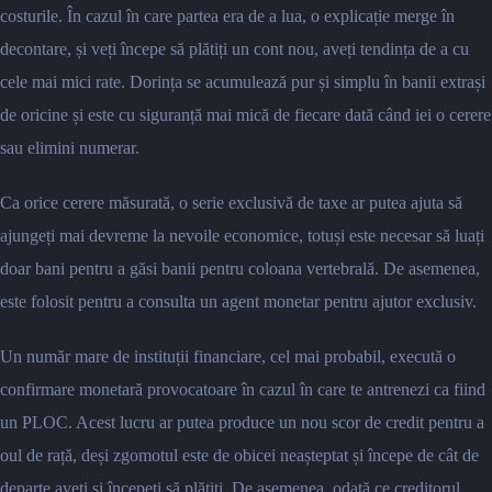
costurile. În cazul în care partea era de a lua, o explicație merge în
decontare, și veți începe să plătiți un cont nou, aveți tendința de a cu
cele mai mici rate. Dorința se acumulează pur și simplu în banii extrași
de oricine și este cu siguranță mai mică de fiecare dată când iei o cerere
sau elimini numerar.
Ca orice cerere măsurată, o serie exclusivă de taxe ar putea ajuta să
ajungeți mai devreme la nevoile economice, totuși este necesar să luați
doar bani pentru a găsi banii pentru coloana vertebrală. De asemenea,
este folosit pentru a consulta un agent monetar pentru ajutor exclusiv.
Un număr mare de instituții financiare, cel mai probabil, execută o
confirmare monetară provocatoare în cazul în care te antrenezi ca fiind
un PLOC. Acest lucru ar putea produce un nou scor de credit pentru a
oul de rață, deși zgomotul este de obicei neașteptat și începe de cât de
departe aveți și începeți să plătiți. De asemenea, odată ce creditorul