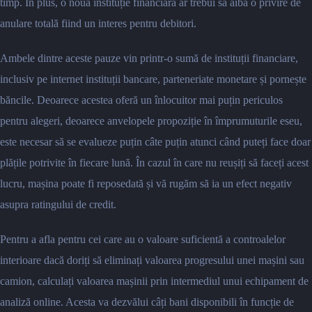
timp. În plus, o nouă instituție financiară ar trebui să aibă o privire de
anulare totală fiind un interes pentru debitori.
Ambele dintre aceste pauze vin printr-o sumă de instituții financiare,
inclusiv pe internet instituții bancare, parteneriate monetare și pornește
băncile. Deoarece acestea oferă un înlocuitor mai puțin periculos
pentru alegeri, deoarece anvelopele propoziție în împrumuturile eseu,
este necesar să se evalueze puțin câte puțin atunci când puteți face doar
plățile potrivite în fiecare lună. În cazul în care nu reușiți să faceți acest
lucru, mașina poate fi reposedată și vă rugăm să ia un efect negativ
asupra ratingului de credit.
Pentru a afla pentru cei care au o valoare suficientă a controalelor
interioare dacă doriți să eliminați valoarea progresului unei mașini sau
camion, calculați valoarea mașinii prin intermediul unui echipament de
analiză online. Acesta va dezvălui câți bani disponibili în funcție de