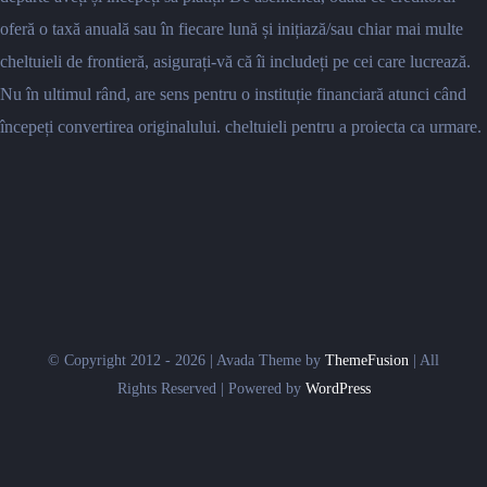
oferă o taxă anuală sau în fiecare lună și inițiază/sau chiar mai multe
cheltuieli de frontieră, asigurați-vă că îi includeți pe cei care lucrează.
Nu în ultimul rând, are sens pentru o instituție financiară atunci când
începeți convertirea originalului. cheltuieli pentru a proiecta ca urmare.
© Copyright 2012 - 2026 | Avada Theme by
ThemeFusion
| All
Rights Reserved | Powered by
WordPress