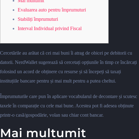
Mai multumit
Evaluarea auto pentru împrumuturi
Stabiliți împrumuturi
Interval Individual privind Fiscal
Cercetările au arătat că cei mai buni îi atrag de obicei pe debitorii cu
datorii. NerdWallet sugerează să cercetați opțiunile în timp ce încărcați
folosind un acord de obținere cu resurse și să începeți să taxați
instituțiile bancare pentru și mai mult pentru a putea cheltui.
Împrumuturile care pun în aplicare vocabularul de decontare și scutesc
taxele în comparație cu cele mai bune.
Acestea pot fi adesea obținute
printr-o casă/gospodărie, volan sau chiar cont bancar.
Mai multumit