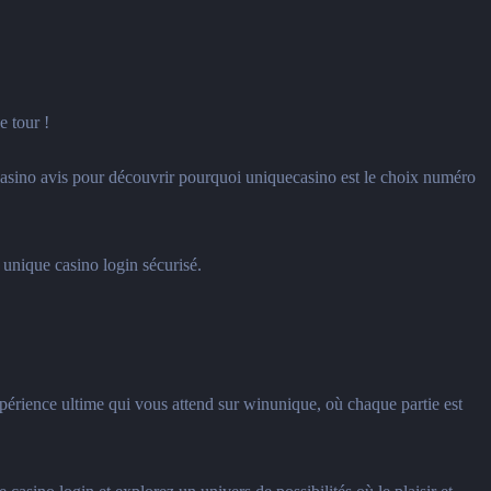
 tour !
 casino avis pour découvrir pourquoi uniquecasino est le choix numéro
unique casino login sécurisé.
érience ultime qui vous attend sur winunique, où chaque partie est