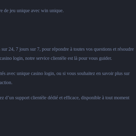
ure de jeu unique avec win unique.
ur 24, 7 jours sur 7, pour répondre à toutes vos questions et résoudre
ino login, notre service clientèle est là pour vous guider.
tés avec unique casino login, ou si vous souhaitez en savoir plus sur
action.
 d’un support clientèle dédié et efficace, disponible à tout moment