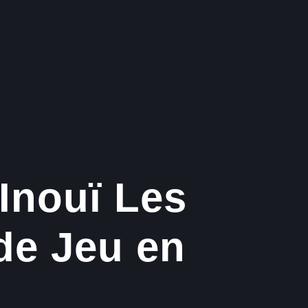
Inouï Les
de Jeu en