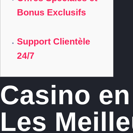
Bonus Exclusifs
Support Clientèle
24/7
Casino en
Les Meill