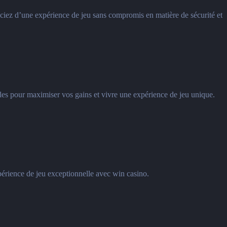
iciez d’une expérience de jeu sans compromis en matière de sécurité et
les pour maximiser vos gains et vivre une expérience de jeu unique.
érience de jeu exceptionnelle avec win casino.