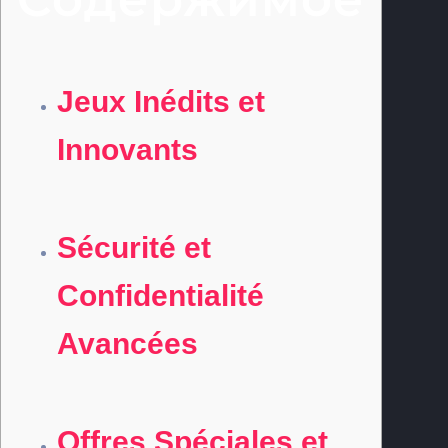
Jeux Inédits et
Innovants
Sécurité et
Confidentialité
Avancées
Offres Spéciales et