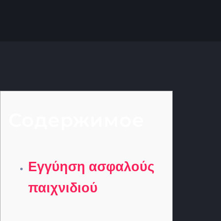
Содержимое
Εγγύηση ασφαλούς
παιχνιδιού