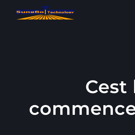
콘
텐
츠
로
건
너
뛰
기
Cest 
commencem