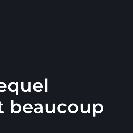
lequel
t beaucoup