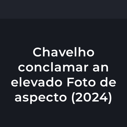
콘
텐
츠
로
건
너
Chavelho
뛰
conclamar an
기
elevado Foto de
aspecto (2024)