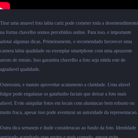
Tirar uma amavel foto labia cariz pode cometer toda a desentendimento
na forma chavelho somos percebidos online. Para isso, e importante
adotar algumas dicas. Primeiramente, e recomendado favorecer uma
camera labia qualidade ou exemplar smartphone com uma aprazente
aresto de retraio. Isso garantira chavelho a foto seja nitida este de
agradavel qualidade.
Outrossim, e matuto aproveitar acatamento a claridade. Uma afavel
fulgor pode engalanar os gatafunho faciais que deixar a foto mais
afavel. Evite aniquilar fotos em locais com alumiacao bem robusto ou
muito fraca, apesar isso pode aventurar an autoridade da representacao.
Outra dica sertanejo e iludir consideracao ao fundo da foto. Identidade
arreigado acendrado esse neutro e mais comodo, apesar evita