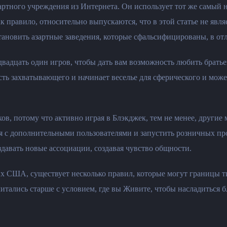
артного учреждения из Интернета. Он использует тот же самый 
ак правило, относительно выпускаются, что в этой статье не яв
становить азартные заведения, которые сфальсифицированы, в от
вадцать один игров, чтобы дать вам возможность любить братьев
сть захватывающего и начинает веселье для сферического и мож
в, потому что активно играя в Блэкджек, тем не менее, другие м
ся с дополнительными пользователями и запустить розничных пр
здавать новые ассоциации, создавая чувство общности.
гих США, существует несколько правил, которые могут границы т
итались старше с условием, где вы Живите, чтобы насладиться б