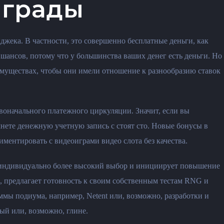
аграды
жека. В частности, это совершенно бесплатные деньги, как
 шансов, потому что у большинства ваших денег есть деньги. Но
муществах, чтобы они имели отношение к разнообразию ставок
воначального платежного циркуляции. Значит, если вы
чнете денежную учетную запись с стоят сто. Новые бонусы в
ментировать с видеоиграми видео слота без качества.
т индивидуально более высокий выбор и инициирует повышение
я, предлагает готовность к своим собственным тестам RNG и
ммы подиума, например, Netent или, возможно, разработки и
ный или, возможно, глине.