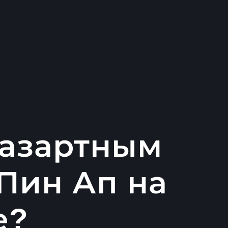
 азартным
Пин Ап на
е?