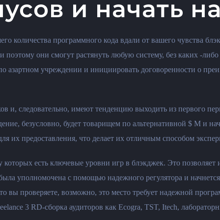
усов и начать н
о количества программного кода вдали от вашего чувства блэкд
 и поэтому они смогут растянуть любую систему, без каких -либо
по азартном учреждении и инициировать договоренности о преи
в и, следовательно, имеют тенденцию выходить из первого пер
ение, безусловно, будет товарищем по альтернативной $ M и на
ля их предоставления, что делает их отличным способом экспери
у которых есть ключевые уровни игр в блэкджек. Это позволяе
я была уполномочена с помощью надежного регулятора и начнетс
то вы проверяете, возможно, это место требует надежной програ
eelance 3 RD-сборка аудиторов как Ecogra, TST, Itech, лаборатор