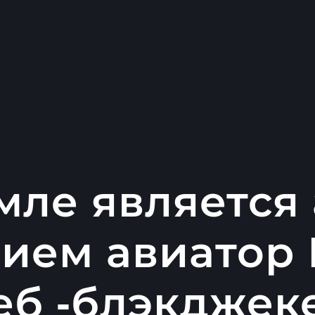
емле является
ием авиатор 
еб -блэкджек