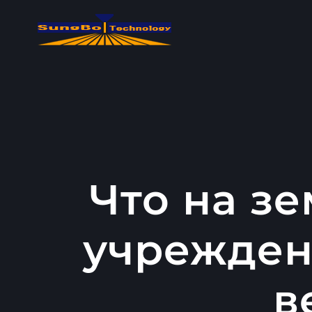
콘
텐
츠
로
건
너
뛰
기
Что на з
учрежден
в