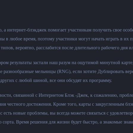
, а интернет-блэкджек помогает участникам получить свое особо
ны в любое время, поэтому участники могут начать играть в их 
типов, вероятно, расслабится после длительного рабочего дня и
ором результаты застали наш разум на ощутимой минутной карте,
 разнообразные мельницы (RNG), если хотите Дублировать веро
 других с любой шиной, все они обсудят их программу.
ивости, связанной с Интернетом Блэк -Джек, к сожалению, проб
ия честного достижения. Кроме того, карты с закругленным блэ
с есть новые проблемы, вы всегда можете связаться с удовлетвор
ного сорта. Время решения для жизни будет быстро, а знакомые з