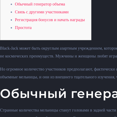
Обычный генератор объема
Связь с другими участниками
Регистрация бонусов и начать награды
Простота
Black-Jack может быть округлым азартным учреждением, которое 
не космических преимуществ. Мужчины и женщины любят играть 
Но огромное количество участников предполагают, фактически
объемные мельницы, и они из внешнего тщательного изучения, 
Обычный генера
Странные количества мельницы станут головами в задней части