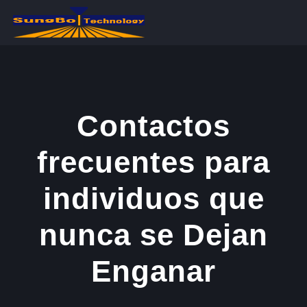
콘
텐
츠
로
건
너
Contactos
뛰
frecuentes para
기
individuos que
nunca se Dejan
Enganar