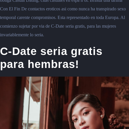
obliga Casual Dating: citas casuales en espa n ol. Brinda una tarima
Con El Fin De contactos eroticos asi como nunca ha transpirado sexo
temporal carente compromisos. Esta representado en toda Europa. Al
comienzo sujetar por via de C-Date seria gratis, para las mujeres
invariablemente lo seria.
C-Date seria gratis
para hembras!