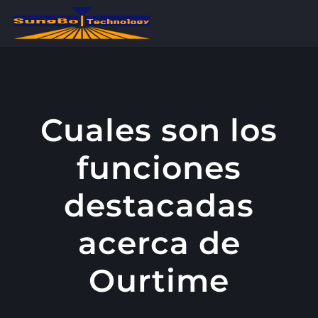
콘
텐
츠
로
건
너
Cuales son los
뛰
funciones
기
destacadas
acerca de
Ourtime