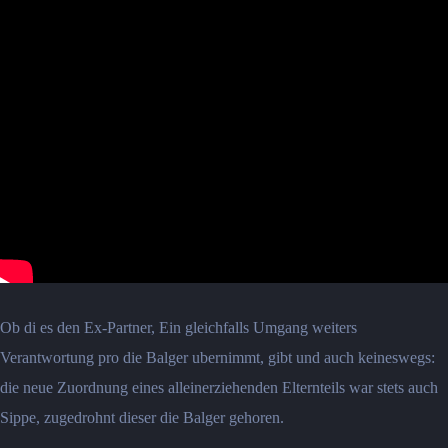
Ob di es den Ex-Partner, Ein gleichfalls Umgang weiters
Verantwortung pro die Balger ubernimmt, gibt und auch keineswegs:
die neue Zuordnung eines alleinerziehenden Elternteils war stets auch
Sippe, zugedrohnt dieser die Balger gehoren.