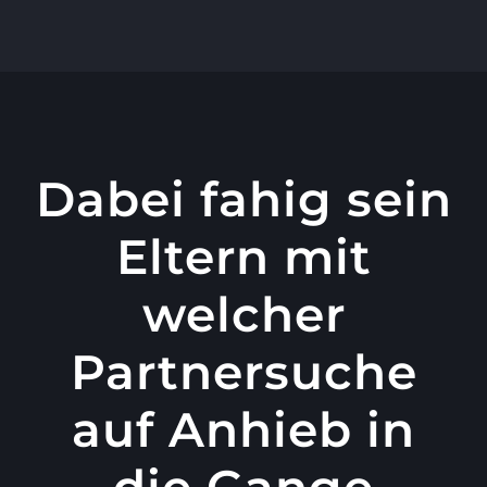
콘
텐
츠
로
건
너
Dabei fahig sein
뛰
Eltern mit
기
welcher
Partnersuche
auf Anhieb in
die Gange