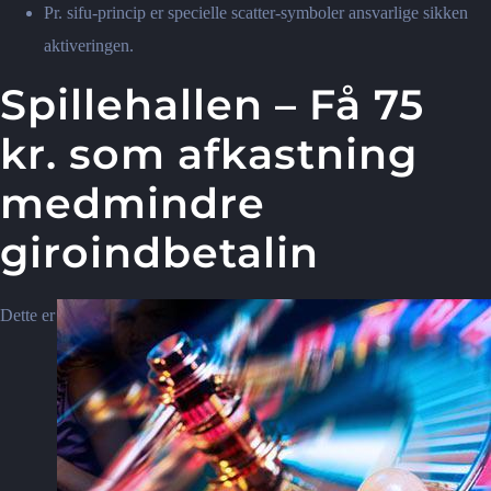
Pr. sifu-princip er specielle scatter-symboler ansvarlige sikken
aktiveringen.
Spillehallen – Få 75
kr. som afkastning
medmindre
giroindbetalin
Dette er