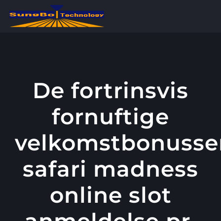
콘
텐
츠
로
건
너
De fortrinsvis
뛰
fornuftige
기
velkomstbonusse
safari madness
online slot
anmeldelse pr.