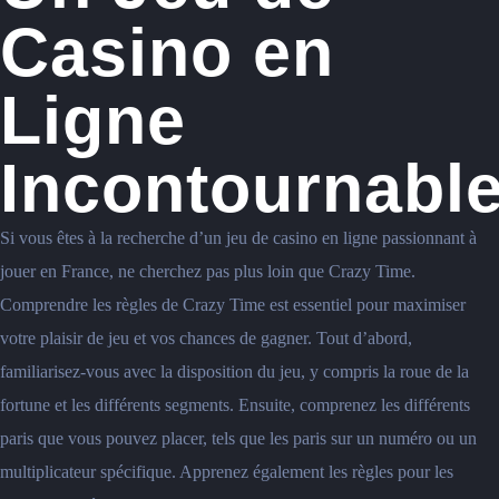
Casino en
Ligne
Incontournabl
Si vous êtes à la recherche d’un jeu de casino en ligne passionnant à
jouer en France, ne cherchez pas plus loin que Crazy Time.
Comprendre les règles de Crazy Time est essentiel pour maximiser
votre plaisir de jeu et vos chances de gagner. Tout d’abord,
familiarisez-vous avec la disposition du jeu, y compris la roue de la
fortune et les différents segments. Ensuite, comprenez les différents
paris que vous pouvez placer, tels que les paris sur un numéro ou un
multiplicateur spécifique. Apprenez également les règles pour les