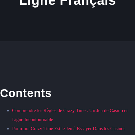
Ligne Français
Contents
Comprendre les Règles de Crazy Time : Un Jeu de Casino en
Ligne Incontournable
Pourquoi Crazy Time Est le Jeu à Essayer Dans les Casinos