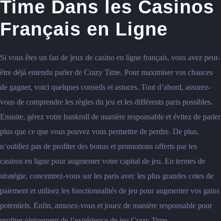
Time Dans les Casinos
Français en Ligne
Si vous êtes un fan de jeux de casino en ligne français, vous avez peut-
être déjà entendu parler de Crazy Time. Pour maximiser vos chances
de gagner, voici quelques conseils et astuces. Tout d’abord, assurez-
vous de comprendre les règles du jeu et les différents paris possibles.
Ensuite, gérez votre bankroll de manière responsable et évitez de parier
plus que ce que vous pouvez vous permettre de perdre. De plus,
n’oubliez pas de profiter des bonus et promotions offerts par les
casinos en ligne pour augmenter votre capital de jeu. En termes de
stratégie, concentrez-vous sur les paris avec les plus grandes cotes de
paiement et utilisez les fonctionnalités de jeu pour augmenter vos gains
potentiels. Enfin, amusez-vous et jouez de manière responsable pour
profiter pleinement de l’expérience de jeu Crazy Time.