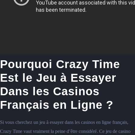
Pourquoi Crazy Time
Est le Jeu à Essayer
Dans les Casinos
Français en Ligne ?
Si vous cherchez un jeu à essayer dans les casinos en ligne français,
Crazy Time vaut vraiment la peine d’être considéré. Ce jeu de casino