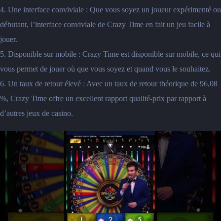
4. Une interface conviviale : Que vous soyez un joueur expérimenté ou
débutant, l’interface conviviale de Crazy Time en fait un jeu facile à
jouer.
5. Disponible sur mobile : Crazy Time est disponible sur mobile, ce qui
vous permet de jouer où que vous soyez et quand vous le souhaitez.
6. Un taux de retour élevé : Avec un taux de retour théorique de 96,08
%, Crazy Time offre un excellent rapport qualité-prix par rapport à
d’autres jeux de casino.