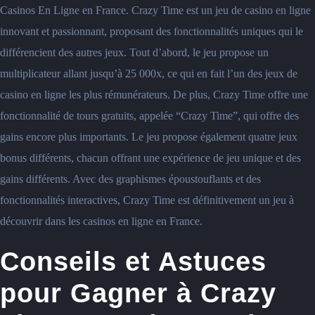
Casinos En Ligne en France. Crazy Time est un jeu de casino en ligne
innovant et passionnant, proposant des fonctionnalités uniques qui le
différencient des autres jeux. Tout d’abord, le jeu propose un
multiplicateur allant jusqu’à 25 000x, ce qui en fait l’un des jeux de
casino en ligne les plus rémunérateurs. De plus, Crazy Time offre une
fonctionnalité de tours gratuits, appelée “Crazy Time”, qui offre des
gains encore plus importants. Le jeu propose également quatre jeux
bonus différents, chacun offrant une expérience de jeu unique et des
gains différents. Avec des graphismes époustouflants et des
fonctionnalités interactives, Crazy Time est définitivement un jeu à
découvrir dans les casinos en ligne en France.
Conseils et Astuces
pour Gagner à Crazy