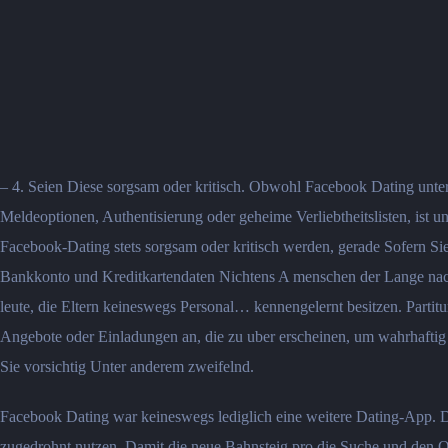
– 4. Seien Diese sorgsam oder kritisch. Obwohl Facebook Dating unter 
Meldeoptionen, Authentisierung oder geheime Verliebtheitslisten, ist u
Facebook-Dating stets sorgsam oder kritisch werden, gerade Sofern S
Bankkonto und Kreditkartendaten Nichtens A menschen der Lange nach,
leute, die Eltern keineswegs Personal… kennengelernt besitzen. Parti
Angebote oder Einladungen an, die zu uber erscheinen, um wahrhaftig b
Sie vorsichtig Unter anderem zweifelnd.
Facebook Dating war keineswegs lediglich eine weitere Dating-App. D
zugedrohnt nutzen, Damit die neue Bahnsteig pro die Suche und den 