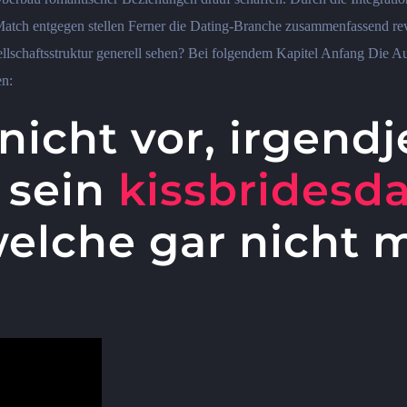
 Match entgegen stellen Ferner die Dating-Branche zusammenfassend re
llschaftsstruktur generell sehen? Bei folgendem Kapitel Anfang Die 
en:
 nicht vor, irgen
 sein
kissbridesd
welche gar nicht m