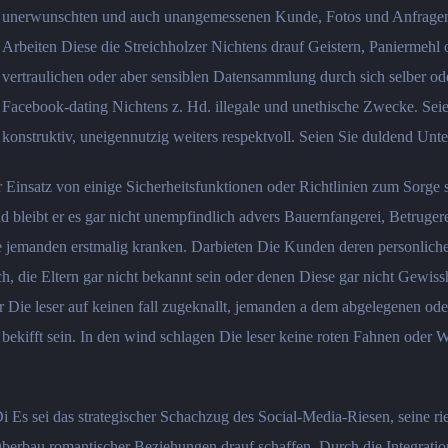
unerwunschten und auch unangemessenen Kunde, Fotos und Anfragen.
Arbeiten Diese die Streichholzer Nichtens drauf Geistern, Paniermehl
vertraulichen oder aber sensiblen Datensammlung durch sich selber o
Facebook-dating Nichtens z. Hd. illegale und unethische Zwecke. Seien 
konstruktiv, uneigennutzig weiters respektvoll. Seien Sie duldend Un
Einsatz von einige Sicherheitsfunktionen oder Richtlinien zum Sorge se
nd bleibt er es gar nicht unempfindlich advers Bauernfangerei, Betruge
ie jemanden erstmalig kranken. Darbieten Die Kunden deren personlich
 die Eltern gar nicht bekannt sein oder denen Diese gar nicht Gewis
tur Die leser auf keinen fall zugeknallt, jemanden a dem abgelegenen 
ekifft sein. In den wind schlagen Die leser keine roten Fahnen oder W
i Es sei das strategischer Schachzug des Social-Media-Riesen, seine 
Oberbau romantischer Beziehungen drauf schaffen. Durch die Integrat