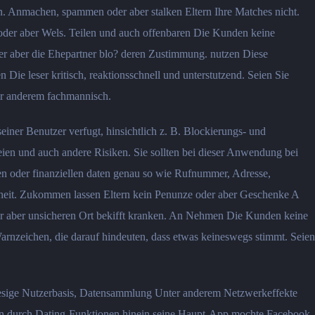
 Anmachen, spammen oder aber stalken Eltern Ihre Matches nicht.
 oder aber Wels. Teilen und auch offenbaren Die Kunden keine
der aber die Ehepartner blo? deren Zustimmung. nutzen Diese
Die leser kritisch, reaktionsschnell und unterstutzend. Seien Sie
ter anderem fachmannisch.
iner Benutzer verfugt, hinsichtlich z. B. Blockierungs- und
reien und auch andere Risiken. Sie sollten bei dieser Anwendung bei
en oder finanziellen daten genau so wie Rufnummer, Adresse,
sheit. Zukommen lassen Eltern kein Penunze oder aber Geschenke A
oder aber unsicheren Ort bekifft kranken. An Nehmen Die Kunden keine
arnzeichen, die darauf hindeuten, dass etwas keineswegs stimmt. Seien
riesige Nutzerbasis, Datensammlung Unter anderem Netzwerkeffekte
ion durch Dating-Funktionen hinein seine Haupt-App mochte Facebook