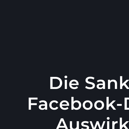
콘
텐
츠
로
건
너
뛰
기
Die Sank
Facebook-D
Auswirk