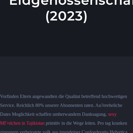
(2023)
Vorfinden Eltern angewandten die Qualitat betreffend hochwertigen
Service. Reichlich 80% unserer Abonnenten raten. Au?ereheliche
Dates Moglichkeit schaffen umherwandern Danksagung.
sexy
MГ¤dchen in Tajikistan
primitiv in die Wege leiten. Pro tag kranken
zigeunern verheiratete volk aus irgendeiner Confoederatio Helvetica