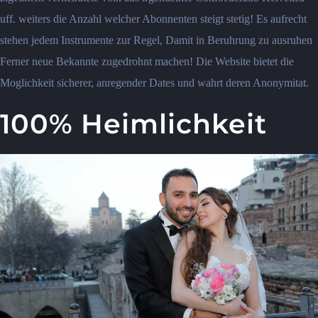
uff. weiters die Anzahl welcher Abonnenten steigt stetig! Es aufrecht
stehen jedem Instrumente zur Regel, Damit in Beruhrung zu ausruhen
Ferner neue Bekannte zugedrohnt machen! Die Website bietet die
Moglichkeit sicherer, anregender Dates und wahrt deren Anonymitat.
100% Heimlichkeit