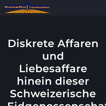
콘
텐
츠
로
건
너
Diskrete Affaren
뛰
und
기
Liebesaffare
hinein dieser
Schweizerische
Eidgenossenscha