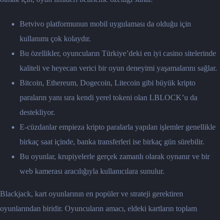
Betvivo platformunun mobil uygulaması da olduğu için
kullanımı çok kolaydır.
Bu özellikler, oyuncuların Türkiye’deki en iyi casino sitelerinde
kaliteli ve heyecan verici bir oyun deneyimi yaşamalarını sağlar.
Bitcoin, Ethereum, Dogecoin, Litecoin gibi büyük kripto
paraların yanı sıra kendi yerel tokeni olan LBLOCK’u da
destekliyor.
E-cüzdanlar empieza kripto paralarla yapılan işlemler genellikle
birkaç saat içinde, banka transferleri ise birkaç gün sürebilir.
Bu oyunlar, krupiyelerle gerçek zamanlı olarak oynanır ve bir
web kamerası aracılığıyla kullanıcılara sunulur.
Blackjack, kart oyunlarının en popüler ve strateji gerektiren
oyunlarından biridir. Oyuncuların amacı, eldeki kartların toplam