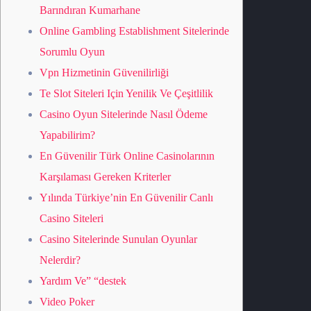
Barındıran Kumarhane
Online Gambling Establishment Sitelerinde
Sorumlu Oyun
Vpn Hizmetinin Güvenilirliği
Te Slot Siteleri Için Yenilik Ve Çeşitlilik
Casino Oyun Sitelerinde Nasıl Ödeme
Yapabilirim?
En Güvenilir Türk Online Casinolarının
Karşılaması Gereken Kriterler
Yılında Türkiye’nin En Güvenilir Canlı
Casino Siteleri
Casino Sitelerinde Sunulan Oyunlar
Nelerdir?
Yardım Ve” “destek
Video Poker