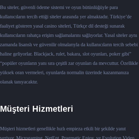
Bu siteler, güvenli ödeme sistemi ve oyun bütünlüğüyle para
kullanıcıların tercih ettiği siteler arasında yer almaktadır. Türkiye’de
faaliyet gösteren yasal casino siteleri, Türkçe dil desteği sunarak
kullanıcıların rahatça erişim sağlamalarını sağlıyorlar. Yasal siteler aynı
zamanda lisanslı ve güvenilir olmalarıyla da kullanıcıların tercih sebebi
haline geliyorlar. Blackjack, rulet, bakara, slot oyunları, poker gibi”
“popüler oyunların yanı sıra çeşitli zar oyunları da mevcuttur. Özellikle
yüksek oran vermeleri, oyunlarda normalin üzerinde kazanmanıza
olanak tanıyacaktır.
Müşteri Hizmetleri
Müşteri hizmetleri genellikle hızlı empieza etkili bir şekilde yanıt
veriyor. Microgaming, NetEnt, Pragmatic Enjoy, ve Evolution Video