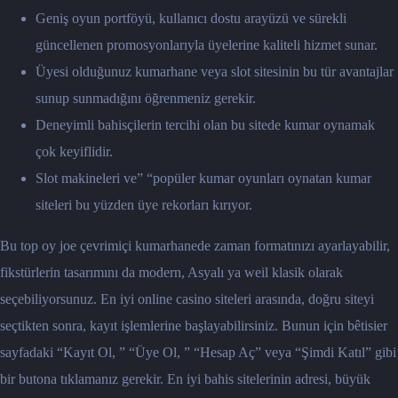
Geniş oyun portföyü, kullanıcı dostu arayüzü ve sürekli
güncellenen promosyonlarıyla üyelerine kaliteli hizmet sunar.
Üyesi olduğunuz kumarhane veya slot sitesinin bu tür avantajlar
sunup sunmadığını öğrenmeniz gerekir.
Deneyimli bahisçilerin tercihi olan bu sitede kumar oynamak
çok keyiflidir.
Slot makineleri ve” “popüler kumar oyunları oynatan kumar
siteleri bu yüzden üye rekorları kırıyor.
Bu top oy joe çevrimiçi kumarhanede zaman formatınızı ayarlayabilir,
fikstürlerin tasarımını da modern, Asyalı ya weil klasik olarak
seçebiliyorsunuz. En iyi online casino siteleri arasında, doğru siteyi
seçtikten sonra, kayıt işlemlerine başlayabilirsiniz. Bunun için bêtisier
sayfadaki “Kayıt Ol, ” “Üye Ol, ” “Hesap Aç” veya “Şimdi Katıl” gibi
bir butona tıklamanız gerekir. En iyi bahis sitelerinin adresi, büyük