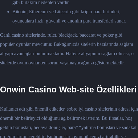
gibi birtakım nedenleri vardır.
Bitcoin, Ethereum ve Litecoin gibi kripto para birimleri,
oyunculara hızlı, güvenli ve anonim para transferleri sunar.
Canlı casino sitelerinde, rulet, blackjack, baccarat ve poker gibi
popüler oyunlar mevcuttur. Baktığımızda sitelerin bazılarında sağlam
altyapı avantajları bulunmaktadır. Haliyle altyapının sağlam olması, o
sitelerde oyun oynarken sorun yaşamayacağınızı göstermektedir.
Onwin Casino Web-site Özellikleri
Kullanıcı adı gibi önemli etiketler, sobre iyi casino sitelerinin adresi için
önemli bir belirleyici olduğunu ag belirtmek isterim. Bu fırsatlar, hoş
geldin bonusları, bedava dönüşler, para” “yatırma bonusları ve sadakat
programlarını içerebilir. Bu bonuslar, oyun bütçenizi artırabilir ve