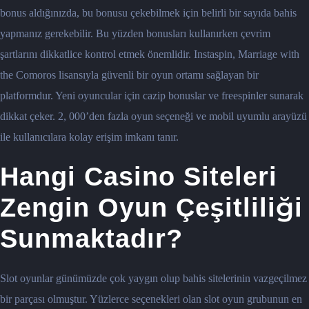
bonus aldığınızda, bu bonusu çekebilmek için belirli bir sayıda bahis
yapmanız gerekebilir. Bu yüzden bonusları kullanırken çevrim
şartlarını dikkatlice kontrol etmek önemlidir. Instaspin, Marriage with
the Comoros lisansıyla güvenli bir oyun ortamı sağlayan bir
platformdur. Yeni oyuncular için cazip bonuslar ve freespinler sunarak
dikkat çeker. 2, 000’den fazla oyun seçeneği ve mobil uyumlu arayüzü
ile kullanıcılara kolay erişim imkanı tanır.
Hangi Casino Siteleri
Zengin Oyun Çeşitliliği
Sunmaktadır?
Slot oyunlar günümüzde çok yaygın olup bahis sitelerinin vazgeçilmez
bir parçası olmuştur. Yüzlerce seçenekleri olan slot oyun grubunun en