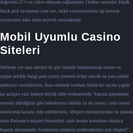
değerinin 21’e en yakın olmasını sağlamaktır. Online casinolar, klasik
black jack oyununun yanı sıra, farklı varyasyonlarını ag sunarak
oyunculara daha fazla seçenek sunmaktadır.
Mobil Uyumlu Casino
Siteleri
Sitelerde yer alan süreleri de göz önünde bulundurarak sizlere en
uygun şekilde hangi para çekim yöntemi kolay olacak ise para çekim
talebinizi verebilirsiniz. Bazı sitelerde tombala belirli bir sayıda yapılır
ise jackpot yani biriken büyük ödül verilmektedir. Yatırım işleminden
sonrada dilediğiniz gibi bahislerinizi alabilir ya da casino, canlı casino
alanlarında kazanç elde edebilirsiniz. Müşteri memnuniyetini ön planda
tutan Parimatch müşteri hizmetleri, canlı destek konuların oldukça
başarılı durumdadır. Sorularınız empieza problemleriniz için müşteri”