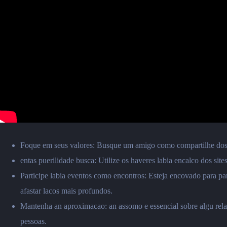
Foque em seus valores: Busque um amigo como compartilhe dos me
entas puerilidade busca: Utilize os haveres labia encalco dos sit
Participe labia eventos como encontros: Esteja encovado para pa
afastar lacos mais profundos.
Mantenha an aproximacao: an assomo e essencial sobre algu rela
pessoas.