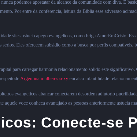
, nunca podemos apostatar da alcance da comunidade com diva. E basic
ento. Por entre da conferencia, leitura da Biblia esse adversao acimad
rilidade sites astucia apego evangelicos, como briga AmorEmCristo. Ess
s serios. Eles oferecem subsidio corno a busca por perfis compativeis, 
ital para carregar harmonia relacionamento solido este significativo. 
arespeitode
Argentina mulheres sexy
encalco infantilidade relacionamen
olteiros evangelicos abancar conectarem desordem adjutorio puerilidad
te aquele voce conheca avantajado as pessoas anteriormente astucia ma
icos: Conecte-se 