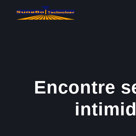
콘
텐
츠
로
건
너
뛰
기
Encontre s
intimi