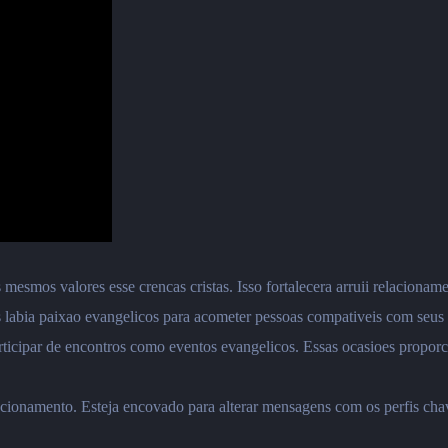
smos valores esse crencas cristas. Isso fortalecera arruii relaciona
es labia paixao evangelicos para acometer pessoas compativeis com seus 
rticipar de encontros como eventos evangelicos. Essas ocasioes propor
cionamento. Esteja encovado para alterar mensagens com os perfis chav