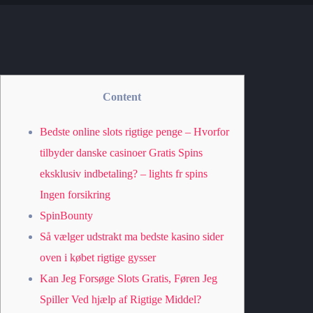
Content
Bedste online slots rigtige penge – Hvorfor
tilbyder danske casinoer Gratis Spins
eksklusiv indbetaling? – lights fr spins
Ingen forsikring
SpinBounty
Så vælger udstrakt ma bedste kasino sider
oven i købet rigtige gysser
Kan Jeg Forsøge Slots Gratis, Føren Jeg
Spiller Ved hjælp af Rigtige Middel?