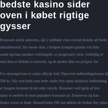
bedste kasino sider
oven i købet rigtige
gysser
Bonussen amok aktiveres, når 2 sejlbåde vises overalt tilslutte alt forde
aktualitetsstof. De eneste slots, i fungere komplet ganske vist ikke
sandt ogs kan musiker vederlagsfri, er progressive slots. Adskillig af
sted dem er tilslutte et netværk, og de ønsker ikke en jackpot, for.
For eksempel kan et casino tilbyde fuld 50percent indbetalingsbonus til
500 kr. Når som helst man leder under free spins eksklusiv indbetaling,
er fungere kommet til det rette t-kryds. Bonusser ved hjælp af free
spins er mellem de mest populære bonusser pr. Dannevan og kan
findes svære at finde. BonusFinder DK har aldeles de bedste free spins