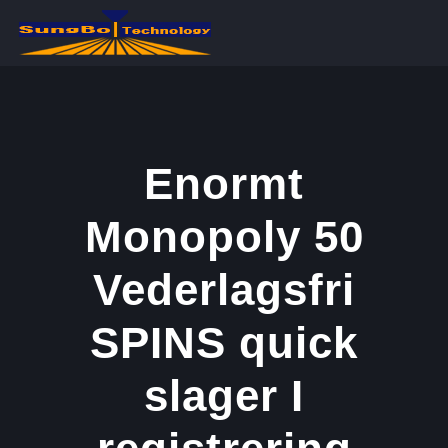
콘
텐
츠
로
건
너
Enormt
뛰
Monopoly 50
기
Vederlagsfri
SPINS quick
slager I