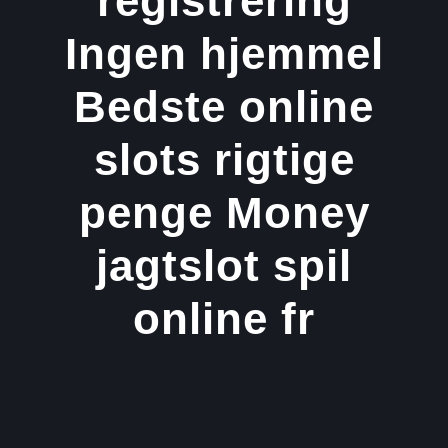
registrering
Ingen hjemmel
Bedste online
slots rigtige
penge Money
jagtslot spil
online fr