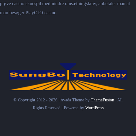
prøve casino skuespil medmindre omsætningskrav, anbefaler man at
man besøger PlayOJO casino.
© Copyright 2012 - 2026 | Avada Theme by
ThemeFusion
| All
Rights Reserved | Powered by
WordPress