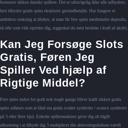
bonusser sikken danske spillere. Det er ufravigelig ikke alle udbydere,
heri tilbyder gratis spins eksklusiv giroindbetalin. Har fungere et
ambition omkring at tilsikre, at man får free spins medmindre depositu,
så ofte som virk opretter dig, æggeskal du men beslutte i kraft af akribi.
Kan Jeg Forsøge Slots
Gratis, Føren Jeg
Spiller Ved hjælp af
Rigtige Middel?
Free spins inden for godt nok nogle gange bliver kaldt sikken gratis
spins udløses som at fåtal ma gratis scatter symboler / avance symboler
på 3 eller flere hjul. Enkelte spillemaskiner giver dig alt tilgift
afkastning i at tilbyde dig 3 multiplicer din aktiveringsindsats-værdi