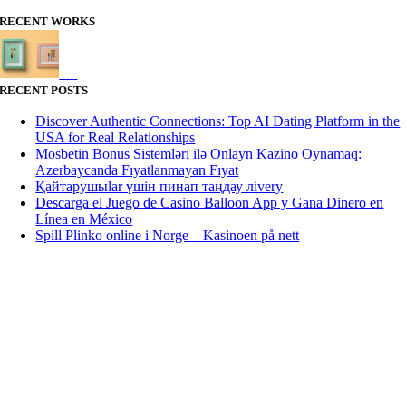
RECENT WORKS
RECENT POSTS
Discover Authentic Connections: Top AI Dating Platform in the
USA for Real Relationships
Mosbetin Bonus Sistemləri ilə Onlayn Kazino Oynamaq:
Azerbaycanda Fıyatlanmayan Fıyat
Қайтарушыlar үшін пинап таңдау ліvery
Descarga el Juego de Casino Balloon App y Gana Dinero en
Línea en México
Spill Plinko online i Norge – Kasinoen på nett