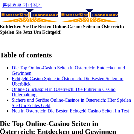
콘텐츠로 건너뛰기
Entdecken Sie Die Besten Online-Casino Seiten in Österreich:
Spielen Sie Jetzt Um Echtgeld!
Table of contents
Die Top Online-Casino Seiten in Österreich: Entdecken und
Gewinnen
Echtgeld Casino Spiele in Österreich: Die Besten Seiten im
Überblick
Online Glücksspiel in Österreich: Die Führer in Casino
Unterhaltung
Sichere und Seriöse Online-Casinos in Österreich: Hier Spielen
Sie Um Echtes Geld
Neu in Österreich: Die Besten Echtgeld Casino Seiten Im Test
Die Top Online-Casino Seiten in
Österreich: Entdecken und Gewinnen