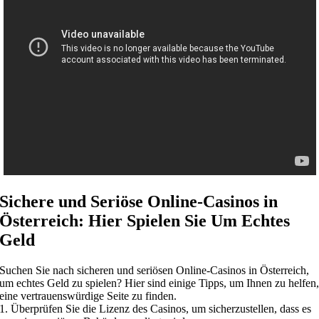
Sichere und Seriöse Online-Casinos in
Österreich: Hier Spielen Sie Um Echtes
Geld
Suchen Sie nach sicheren und seriösen Online-Casinos in Österreich,
um echtes Geld zu spielen? Hier sind einige Tipps, um Ihnen zu helfen
eine vertrauenswürdige Seite zu finden.
1. Überprüfen Sie die Lizenz des Casinos, um sicherzustellen, dass es