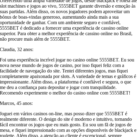
Oferecendo uma ampla variedade de jogos, desde blackjack e roleta at
slot machines e jogos ao vivo, 5555BET garante diversão e emoção às
suas partidas. Além disso, os novos jogadores podem aproveitar um
bónus de boas-vindas generoso, aumentando ainda mais a sua
oportunidade de ganhar. Com um ambiente seguro e confiável,
5555BET é dedicado a fornecer uma experiência de cassino online
superior. Para obter a melhor experiência de cassino online no Brasil,
não procure mais além de 5555BET.
Claudia, 32 anos:
Foi uma experiência incrível jogar no casino online 5555BET. Eu sou
nova nesse mundo de jogos de casino, por isso fiquei feliz com a
facilidade de navegação do site. Tentei diferentes jogos, mas fiquei
completamente apaixonada por slots. A variedade de temas e gráficos é
impressionante. Além disso, a plataforma é confiável e segura, o que
me deu a confiança para depositar e jogar com tranquilidade.
Recomendo experimente o melhor do casino online com 5555BET!
Marcos, 45 anos:
Joguei em vários casinos on-line, mas posso dizer que 5555BET é
realmente diferente. O design do site é moderno e intuitivo, tornando
fácil encontrar os jogos que eu mais gosto. Eu sou um fã de jogos de
mesa, e fiquei impressionado com as opções disponíveis de blackjack e
roulette. Além disso, a atenção ao cliente é excepcional, sempre