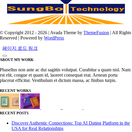
© Copyright 2012 - 2026 | Avada Theme by
ThemeFusion
| All Rights
Reserved | Powered by
WordPress
페이지 로드 링크
ABOUT MY WORK
Phasellus non ante ac dui sagittis volutpat. Curabitur a quam nisl. Nam
est elit, congue et quam id, laoreet consequat erat. Aenean porta
placerat efficitur. Vestibulum et dictum massa, ac finibus turpis.
RECENT WORKS
RECENT POSTS
Discover Authentic Connections: Top AI Dating Platform in the
USA for Real Relationships