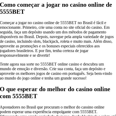
Como começar a jogar no casino online de
5555BET
Começar a jogar no casino online de 5555BET no Brasil é fácil e
emocionante. Primeiro, crie uma conta no site oficial do casino. Em
seguida, faça um depósito usando um dos métodos de pagamento
disponíveis no Brasil. Depois, navegue pela ampla variedade de jogos
de casino, incluindo slots, blackjack, roleta e muito mais. Além disso,
aproveite as promoções e os bonuses especiais oferecidos aos
jogadores brasileiros. E por fim, tenha certeza de jogar
responsavelmente e se divertir!
Tente agora sua sorte no 5555BET online casino e descubra um
mundo de emoção e diversão. Crie sua conta, faça um depósito e
aproveite os melhores jogos de casino em português. Seja bem-vindo
ao mundo do jogo online e tenha um grande sucesso!
O que esperar do melhor do casino online
com 5555BET
Apostadores no Brasil que procuram o melhor do cassino online
podem esperar uma experiência empolgante com 5555BET.