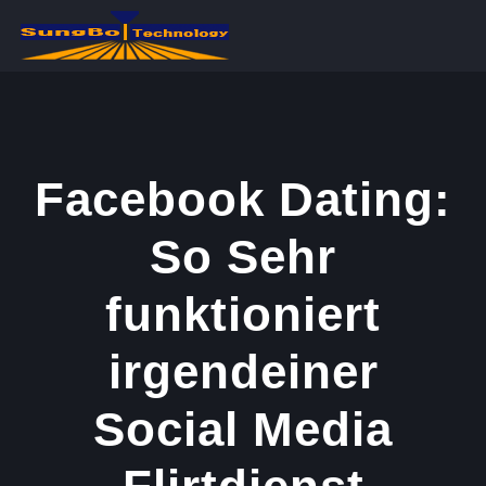
콘
텐
츠
로
건
너
Facebook Dating:
뛰
So Sehr
기
funktioniert
irgendeiner
Social Media