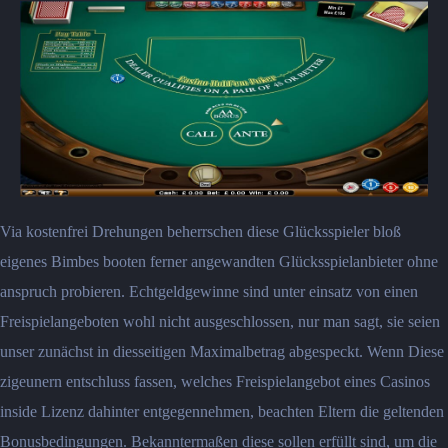
Via kostenfrei Drehungen beherrschen diese Glücksspieler bloß
eigenes Bimbes booten ferner angewandten Glücksspielanbieter ohne
anspruch probieren. Echtgeldgewinne sind unter einsatz von einen
Freispielangeboten wohl nicht ausgeschlossen, nur man sagt, sie seien
unser zunächst in diesseitigen Maximalbetrag abgespeckt. Wenn Diese
zigeunern entschluss fassen, welches Freispielangebot eines Casinos
inside Lizenz dahinter entgegennehmen, beachten Eltern die geltenden
Bonusbedingungen. Bekanntermaßen diese sollen erfüllt sind, um die