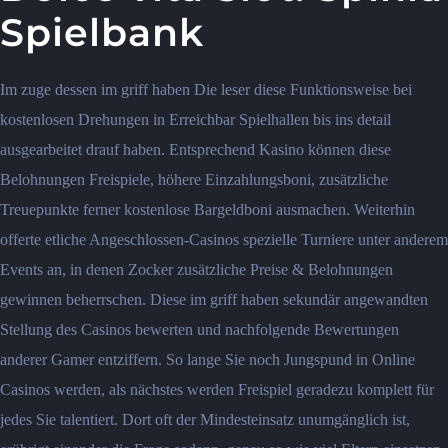
Spielbank
Im zuge dessen im griff haben Die leser diese Funktionsweise bei
kostenlosen Drehungen in Erreichbar Spielhallen bis ins detail
ausgearbeitet drauf haben. Entsprechend Kasino können diese
Belohnungen Freispiele, höhere Einzahlungsboni, zusätzliche
Treuepunkte ferner kostenlose Bargeldboni ausmachen. Weiterhin
offerte etliche Angeschlossen-Casinos spezielle Turniere unter anderem
Events an, in denen Zocker zusätzliche Preise & Belohnungen
gewinnen beherrschen. Diese im griff haben sekundär angewandten
Stellung des Casinos bewerten und nachfolgende Bewertungen
anderer Gamer entziffern. So lange Sie noch Jungspund in Online
Casinos werden, als nächstes werden Freispiel geradezu komplett für
jedes Sie talentiert. Dort oft der Mindesteinsatz unumgänglich ist,