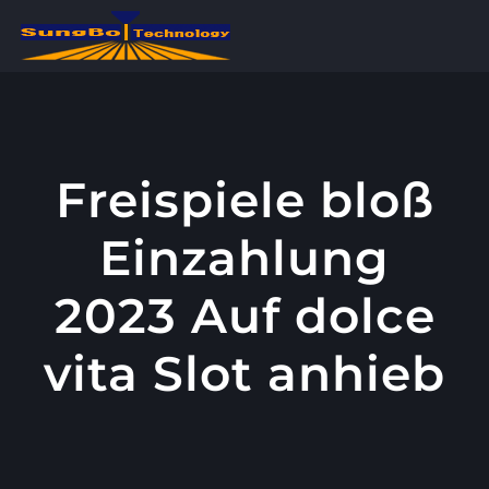
콘
텐
츠
로
건
너
Freispiele bloß
뛰
Einzahlung
기
2023 Auf dolce
vita Slot anhieb