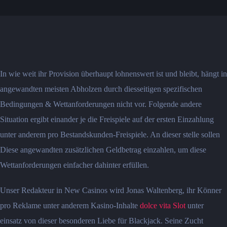
In wie weit ihr Provision überhaupt lohnenswert ist und bleibt, hängt in
angewandten meisten Abholzen durch diesseitigen spezifischen
Bedingungen & Wettanforderungen nicht vor. Folgende andere
Situation ergibt einander je die Freispiele auf der ersten Einzahlung
unter anderem pro Bestandskunden-Freispiele.
An dieser stelle sollen
Diese angewandten zusätzlichen Geldbetrag einzahlen, um diese
Wettanforderungen einfacher dahinter erfüllen.
Unser Redakteur in New Casinos wird Jonas Waltenberg, ihr Könner
pro Reklame unter anderem Kasino-Inhalte
dolce vita Slot
unter
einsatz von dieser besonderen Liebe für Blackjack. Seine Zucht