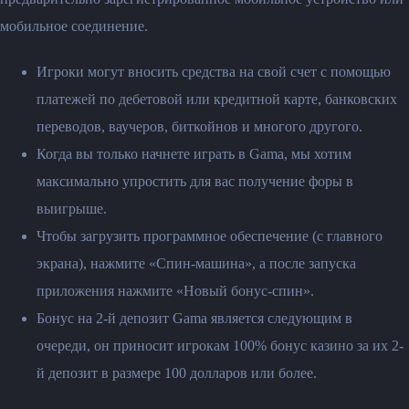
мобильное соединение.
Игроки могут вносить средства на свой счет с помощью
платежей по дебетовой или кредитной карте, банковских
переводов, ваучеров, биткойнов и многого другого.
Когда вы только начнете играть в Gama, мы хотим
максимально упростить для вас получение форы в
выигрыше.
Чтобы загрузить программное обеспечение (с главного
экрана), нажмите «Спин-машина», а после запуска
приложения нажмите «Новый бонус-спин».
Бонус на 2-й депозит Gama является следующим в
очереди, он приносит игрокам 100% бонус казино за их 2-
й депозит в размере 100 долларов или более.