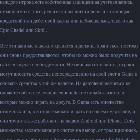
каждого игрока есть собственная защищенная учетная запись,
независимо от того, решите ли вы внести деньги с помощью
кредитной или дебетовой карты или веб-кошелька, такого как
Epic Citadel или Skrill.
Все эти данные надежно хранятся и должны храниться, поэтому
они снова предоставляются, чтобы их можно было получить на
сайте в случае необходимости. Независимо от валюты, игроки
могут вносить средства непосредственно на свой счет в Gama и
снимать средства в той же валюте. На gambleonlinestore.ca вы
сможете найти все лучшие европейские онлайн-казино, в
которые можно играть на досуге. В Gama есть множество
отличных игр, в которые можно играть на вашем смартфоне, и
они точно так же работают на вашем Android или iPhone. Есть
множество захватывающих слотов на выбор, от традиционных,
таких как онлайн-слоты Avalon или слоты казино Taj Mahal, до