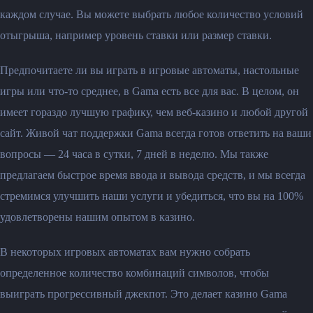
каждом случае. Вы можете выбрать любое количество условий
отыгрыша, например уровень ставки или размер ставки.
Предпочитаете ли вы играть в игровые автоматы, настольные
игры или что-то среднее, в Gama есть все для вас. В целом, он
имеет гораздо лучшую графику, чем веб-казино и любой другой
сайт. Живой чат поддержки Gama всегда готов ответить на ваши
вопросы — 24 часа в сутки, 7 дней в неделю. Мы также
предлагаем быстрое время ввода и вывода средств, и мы всегда
стремимся улучшить наши услуги и убедиться, что вы на 100%
удовлетворены нашим опытом в казино.
В некоторых игровых автоматах вам нужно собрать
определенное количество комбинаций символов, чтобы
выиграть прогрессивный джекпот. Это делает казино Gama