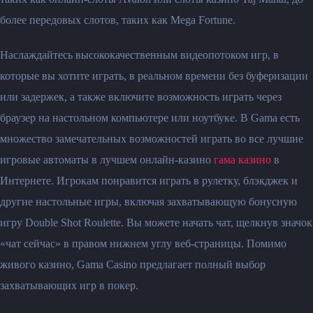
более передовых слотов, таких как Mega Fortune.
Наслаждайтесь высококачественным видеопотоком игр, в
которые вы хотите играть, в реальном времени без буферизации
или задержек, а также включите возможность играть через
браузер на настольном компьютере или ноутбуке. В Gama есть
множество замечательных возможностей играть во все лучшие
игровые автоматы в лучшем онлайн-казино
гама казино
в
Интернете. Игрокам понравится играть в рулетку, блэкджек и
другие настольные игры, включая захватывающую бонусную
игру Double Shot Roulette. Вы можете начать чат, щелкнув значок
«чат сейчас» в правом нижнем углу веб-страницы. Помимо
живого казино, Gama Casino предлагает полный выбор
захватывающих игр в покер.