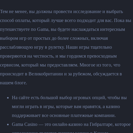
Тем не менее, вы должны провести исследование и выбрать
способ оплаты, который лучше всего подходит для вас. Пока вы
путешествуете по Gama, вы будете наслаждаться интересным
выбором игр от простых до более сложных, включая
расслабляющую игру в рулетку. Наши игры тщательно
проверяются на честность, и мы гордимся превосходным
сервисом, который мы предоставляем. Многое из того, что
происходит в Великобритании и за рубежом, обсуждается в
нашем блоге.
На сайте есть большой выбор игровых опций, чтобы вы
могли играть в игры, которые вам нравятся, а казино
поддерживает все основные платежные компании.
Gama Casino — это онлайн-казино на Гибралтаре, которое