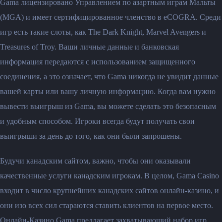
Gama лицензировано Управлением по азартным играм Мальты
(MGA) и имеет сертифицированное членство в eCOGRA. Среди
игр есть такие слоты, как The Dark Knight, Marvel Avengers и
Treasures of Troy. Ваши личные данные и банковская
информация передаются с использованием защищенного
соединения, а это означает, что Gama никогда не увидит данные
вашей карты или вашу личную информацию. Когда вам нужно
вывести выигрыш из Gama, вы можете сделать это безопасным
и удобным способом. Игроки всегда будут получать свои
выигрыши за день до того, как они были запрошены.
Будучи канадским сайтом, важно, чтобы они оказывали
качественные услуги канадским игрокам. В целом, Gama Casino
входит в число крупнейших канадских сайтов онлайн-казино, и
они изо всех сил стараются ставить клиентов на первое место.
Онлайн-Казино Gama предлагает захватывающий набор игр