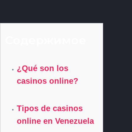
Содержимое
¿Qué son los
casinos online?
Tipos de casinos
online en Venezuela