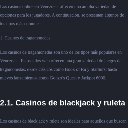
Los casinos online en Venezuela ofrecen una amplia variedad de
opciones para los jugadores. A continuación, se presentan algunos de
los tipos más comunes:
1. Casinos de tragamonedas
Los casinos de tragamonedas son uno de los tipos más populares en
Venezuela. Estos sitios web ofrecen una gran variedad de juegos de
tragamonedas, desde clásicos como Book of Ra y Starburst hasta
nuevos lanzamientos como Gonzo’s Quest y Jackpot 6000.
2.1. Casinos de blackjack y ruleta
Los casinos de blackjack y ruleta son ideales para aquellos que buscan