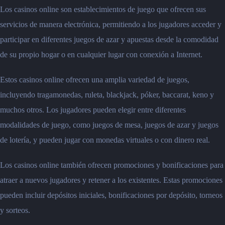
Los casinos online son establecimientos de juego que ofrecen sus
servicios de manera electrónica, permitiendo a los jugadores acceder y
participar en diferentes juegos de azar y apuestas desde la comodidad
de su propio hogar o en cualquier lugar con conexión a Internet.
Estos casinos online ofrecen una amplia variedad de juegos,
incluyendo tragamonedas, ruleta, blackjack, póker, baccarat, keno y
muchos otros. Los jugadores pueden elegir entre diferentes
modalidades de juego, como juegos de mesa, juegos de azar y juegos
de lotería, y pueden jugar con monedas virtuales o con dinero real.
Los casinos online también ofrecen promociones y bonificaciones para
atraer a nuevos jugadores y retener a los existentes. Estas promociones
pueden incluir depósitos iniciales, bonificaciones por depósito, torneos
y sorteos.