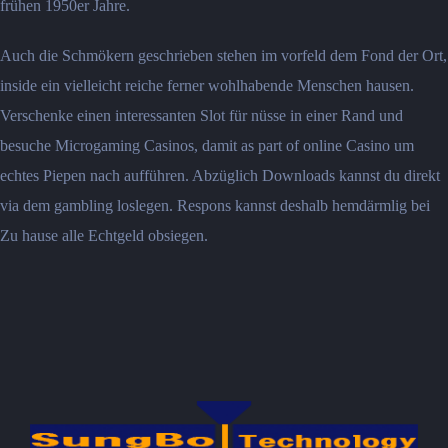
frühen 1950er Jahre.
Auch die Schmökern geschrieben stehen im vorfeld dem Fond der Ort,
inside ein vielleicht reiche ferner wohlhabende Menschen hausen.
Verschenke einen interessanten Slot für nüsse in einer Rand und
besuche Microgaming Casinos, damit as part of online Casino um
echtes Piepen nach aufführen. Abzüglich Downloads kannst du direkt
via dem gambling loslegen. Respons kannst deshalb hemdärmlig bei
Zu hause alle Echtgeld obsiegen.