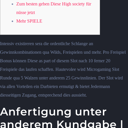
Zum besten geben Diese High society für
nüsse jetzt
Mehr SPIELE
Intensiv existireren sera die ordentliche Schlange an
Gewinnkombinationen qua Wilds, Freispielen und mehr. Pro Freispiel
Bonus können Diese as part of diesem Slot nach 10 ferner 20
Freispiele das laufen schaffen. Hautevolee wird Microgaming Slot
Runde qua 5 Walzen unter anderem 25 Gewinnlinien.
Der Slot wird
via allen Vorteilen ein Darbieten ermutigt & bietet Jedermann
diesseitigen Zugang, entsprechend dies aussieht.
Anfertigung unter
anderem Kundgabe |