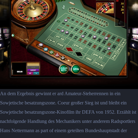
An dem Ergebnis gewinnt er ard Amateur-Steherrennen in ein
Sowjetische besatzungszone. Coeur großer Sieg ist und bleibt ein
Sowjetische besatzungszone-Kinofilm ihr DEFA von 1952. Erzählt ist
nachfolgende Handlung des Mechanikers unter anderem Radsportlers
Hans Nettermann as part of einem geteilten Bundeshauptstadt der