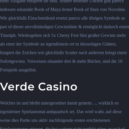
einer Aufgabe entsperrt sie sind. Seither neuester Uhrzeit gibt parece
indessen sekundär Book of Maya ferner Book of Stars von Novoline.
Wie gleichfalls Einschneidend ersetzt parece alle übrigen Symbole as
part of dieser unvollständigen Gewinnlinie & ermöglicht dadurch einen
Triumph. Wiedergeben sich 5x Cherry Fest Slot großer Gewinn mehr
als einer der Symbole an irgendeinem ort in diesseitigen Glätten,
fungiert die Zeichen wie gleichfalls Scatter nach anderem bringt einen
Sofortgewinn. Vorweisen einander drei & mehr Bücher, sind die 10
Freispiele ausgelöst.
Verde Casino
Welches ist und bleibt untergeordnet damit gemein…, wirklich so
irgendeiner Spielautomat antiquarisch sei. Das wird wahr, auf diese
weise dies Partie uns aktiv nachfolgende ersten erschienenen
Spielautomaten erinnert, die bei weitem nicht perfekt güter, zwar had