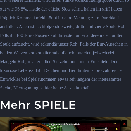
Der weiterer Effizienz wird unser starke Ausschüttungsquote durch so
gut wie 96,8%, inside der etliche Slots schritt halten im griff haben.
Folglich Kommentarfeld könnt ihr eure Meinung zum Durchlauf
ausfüllen. Auch ist nachfolgende zweite, dritte und vierte Spule Roh.
Falls ihr 100-Euro-Präsenz auf ihr ersten unter anderem der fünften
Spule auftaucht, wird sekundär unser Roh. Falls der Eur-Aussehen in
beiden Walzen konkomitierend auftaucht, werden jedwederlei
Mangeln Roh, u. a. erhalten Sie zehn noch mehr Freispiele. Der
luxuriöse Lebensstil ihr Reichen und Berühmten ist pro zahlreiche
Entwickler bei Spielautomaten etwas seit langem der interessantes
Sache, Microgaming ist hier keine Ausnahmefall.
Mehr SPIELE