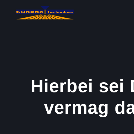
콘
텐
츠
로
건
너
뛰
기
Hierbei sei
vermag da