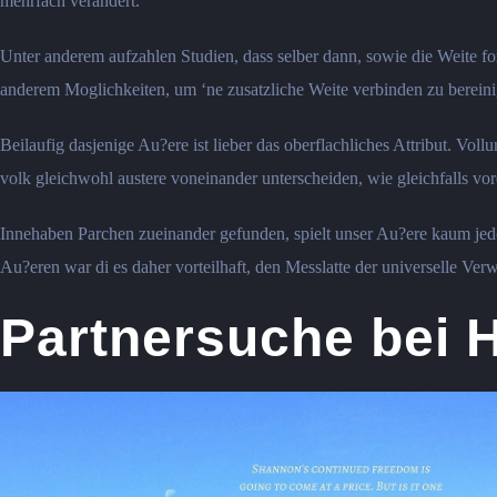
mehrfach verandert.
Unter anderem aufzahlen Studien, dass selber dann, sowie die Weite fort
anderem Moglichkeiten, um ‘ne zusatzliche Weite verbinden zu berein
Beilaufig dasjenige Au?ere ist lieber das oberflachliches Attribut. Vo
volk gleichwohl austere voneinander unterscheiden, wie gleichfalls v
Innehaben Parchen zueinander gefunden, spielt unser Au?ere kaum je
Au?eren war di es daher vorteilhaft, den Messlatte der universelle Ve
Partnersuche bei H