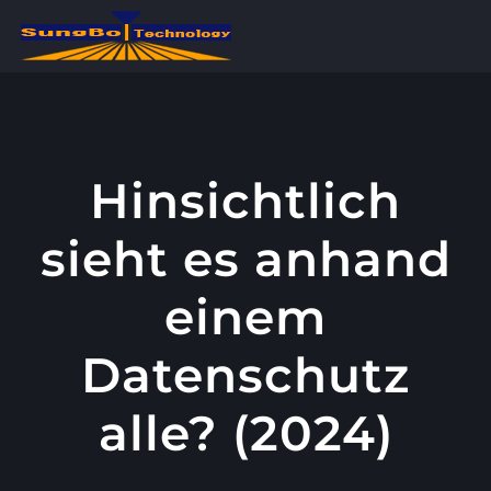
콘
텐
츠
로
건
너
Hinsichtlich
뛰
sieht es anhand
기
einem
Datenschutz
alle? (2024)