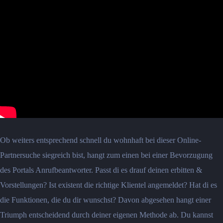
Ob weiters entsprechend schnell du wohnhaft bei dieser Online-
Partnersuche siegreich bist, hangt zum einen bei einer Bevorzugung
des Portals Anrufbeantworter. Passt di es drauf deinen erbitten &
Vorstellungen? Ist existent die richtige Klientel angemeldet? Hat di es
die Funktionen, die du dir wunschst? Davon abgesehen hangt einer
Triumph entscheidend durch deiner eigenen Methode ab. Du kannst