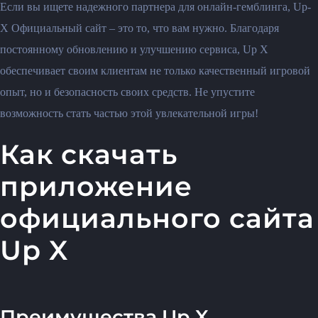
Если вы ищете надежного партнера для онлайн-гемблинга, Up-
X Официальный сайт – это то, что вам нужно. Благодаря
постоянному обновлению и улучшению сервиса, Up X
обеспечивает своим клиентам не только качественный игровой
опыт, но и безопасность своих средств. Не упустите
возможность стать частью этой увлекательной игры!
Как скачать
приложение
официального сайта
Up X
Преимущества Up X