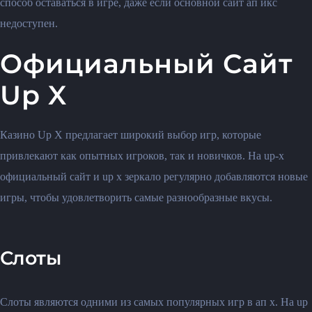
способ оставаться в игре, даже если основной сайт ап икс
недоступен.
Официальный Сайт
Up X
Казино Up X предлагает широкий выбор игр, которые
привлекают как опытных игроков, так и новичков. На up-x
официальный сайт и up x зеркало регулярно добавляются новые
игры, чтобы удовлетворить самые разнообразные вкусы.
Слоты
Слоты являются одними из самых популярных игр в ап х. На up