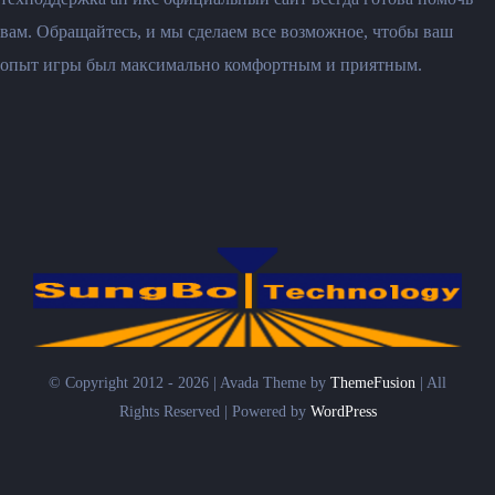
вам. Обращайтесь, и мы сделаем все возможное, чтобы ваш
опыт игры был максимально комфортным и приятным.
© Copyright 2012 - 2026 | Avada Theme by
ThemeFusion
| All
Rights Reserved | Powered by
WordPress