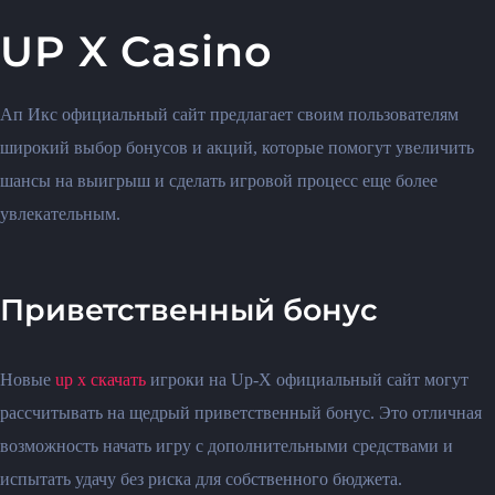
UP X Casino
Ап Икс официальный сайт предлагает своим пользователям
широкий выбор бонусов и акций, которые помогут увеличить
шансы на выигрыш и сделать игровой процесс еще более
увлекательным.
Приветственный бонус
Новые
up x скачать
игроки на Up-X официальный сайт могут
рассчитывать на щедрый приветственный бонус. Это отличная
возможность начать игру с дополнительными средствами и
испытать удачу без риска для собственного бюджета.