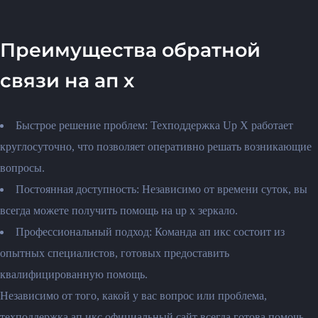
Преимущества обратной
связи на ап х
Быстрое решение проблем: Техподдержка Up X работает
круглосуточно, что позволяет оперативно решать возникающие
вопросы.
Постоянная доступность: Независимо от времени суток, вы
всегда можете получить помощь на up x зеркало.
Профессиональный подход: Команда ап икс состоит из
опытных специалистов, готовых предоставить
квалифицированную помощь.
Независимо от того, какой у вас вопрос или проблема,
техподдержка ап икс официальный сайт всегда готова помочь