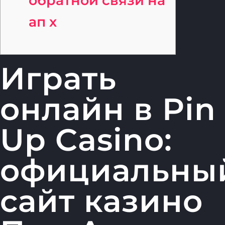
обратной связи на
ап х
Играть
онлайн в Pin
Up Casino:
официальны
сайт казино