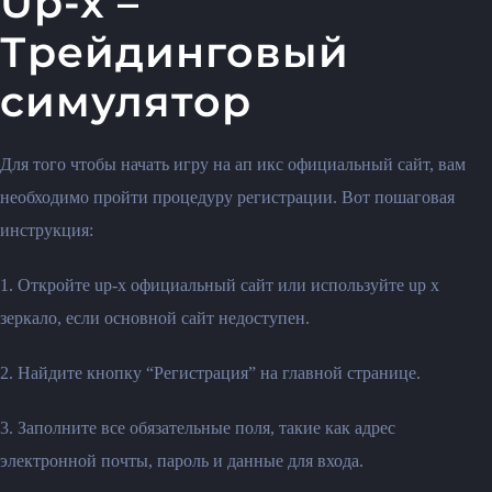
Up-x –
Трейдинговый
симулятор
Для того чтобы начать игру на ап икс официальный сайт, вам
необходимо пройти процедуру регистрации. Вот пошаговая
инструкция:
1. Откройте up-x официальный сайт или используйте up x
зеркало, если основной сайт недоступен.
2. Найдите кнопку “Регистрация” на главной странице.
3. Заполните все обязательные поля, такие как адрес
электронной почты, пароль и данные для входа.