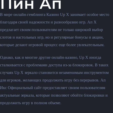
Пин Ап
В мире онлайн-гемблинга Казино Up X занимает особое место
благодаря своей надежности и разнообразию игр. Ап Х
предлагает своим пользователям не только широкий выбор
слотов и настольных игр, но и регулярные бонусы и акции,
которые делают игровой процесс еще более увлекательным.
Однако, как и многие другие онлайн-казино, Up X иногда
сталкивается с проблемами доступа из-за блокировок. В таких
случаях Up X зеркало становится незаменимым инструментом
для игроков, желающих продолжить игру без перерывов. Ап
Икс Официальный сайт предоставляет своим пользователям
актуальные зеркала, которые позволяют обойти блокировки и
продолжить игру в полном объеме.