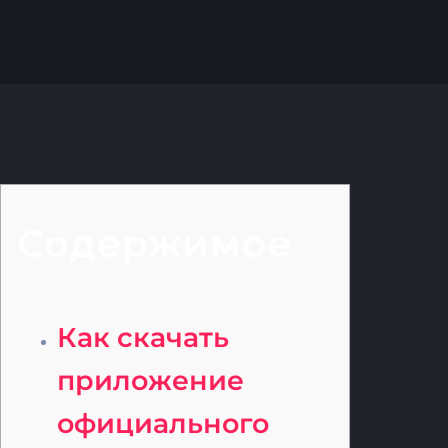
Содержимое
Как скачать
приложение
официального