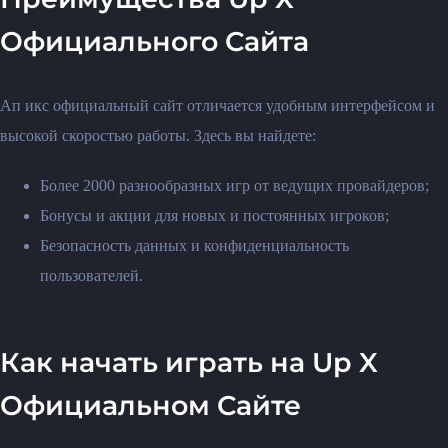
Официального Сайта
Ап икс официальный сайт отличается удобным интерфейсом и
высокой скоростью работы. Здесь вы найдете:
Более 2000 разнообразных игр от ведущих провайдеров;
Бонусы и акции для новых и постоянных игроков;
Безопасность данных и конфиденциальность
пользователей.
Как начать играть на Up X
Официальном Сайте