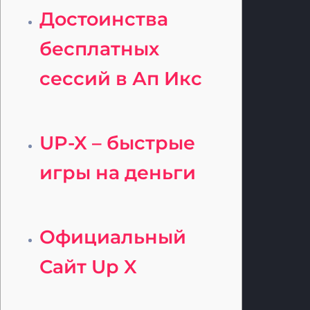
Достоинства
бесплатных
сессий в Ап Икс
UP-X – быстрые
игры на деньги
Официальный
Сайт Up X