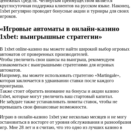
денежных средств. Четвертым преимуществом является
круглосуточная поддержка клиентов на русском языке. Наконец,
1xbet регулярно проводит бонусные акции и турниры для своих
игроков.
«Игровые автоматы в онлайн-казино
1xbet: выигрышные стратегии»
В 1xbet online-казино вы можете найти широкий выбор игровых
автоматов от проверенных производителей.
Чтобы увеличить свои шансы на выигрыш, рекомендуем
ознакомиться с выигрышными стратегиями для игровых
автоматов.
Например, вы можете использовать стратегию «Martingale»,
которая заключается в удваивании ставки после каждого
проигрыша.
Также стоит обратить внимание на бонусы и акции казино
1xbet, которые могут увеличить ваш стартовый капитал.
Не забудьте также устанавливать лимиты ставок, чтобы не
превышать свои финансовые возможности.
Играю в онлайн-казино 1xbet уже несколько месяцев и не могу
остановиться в восторге от уровня обслуживания и разнообрази
игр. Мне 28 лет и я считаю, что это одно из лучших казино в