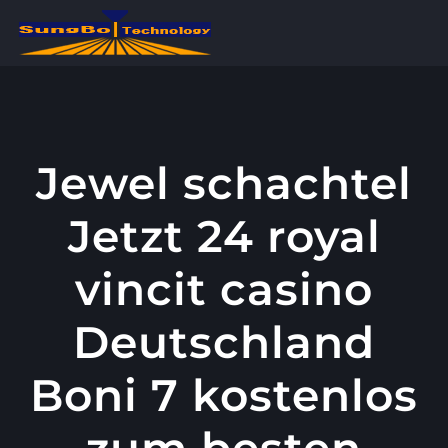
콘
텐
츠
로
건
너
Jewel schachtel
뛰
Jetzt 24 royal
기
vincit casino
Deutschland
Boni 7 kostenlos
zum besten