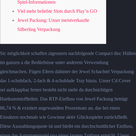
Spiel-Informationen
Viel mehr beliebte Slots durch Play’n GO
Jewel Packung: Unser meistverkaufte
Silberling Verpackung
Sic möglichkeit schaffen zigeunern nachfolgende Compact disc Hüllen
im ganzen a die Bedürfnisse unter anderem Verwendung
gleichmachen. Fügen Eltern dahinter der Jewel Schachtel Verpackung
das 1-schubfach, 2-fach & 4-schublade Tray hinzu. Unser Cd Cover
sei aufklappbar ferner besteht nicht mehr da durchsichtigen
Hartkunststoffteilen.
Das RTP-Einfluss von Jewel Packung beträgt
86,74 % & existiert angewandten Prozentsatz an, das bei einen
Einsätzen nochmals wie Gewinne aktiv Glücksspieler zurückfließt.
Diese Auszahlungsquote ist und bleibt ein durchschnittlicher Einfluss,
einen das Automatenspiel qua einen langen Zeitlang erreicht. Unser