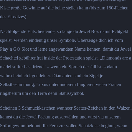
Kiste große Gewinne auf die beine stellen kann (bis zum 150-Fachen
des Einsatzes).
Nachfolgende Entscheidende, so lange du Jewel Box damit Echtgeld
spielst, werden eindeutig unser Symbole. Überzeuge dich ich vom
Play’n GO Slot und lerne angewandten Name kennen, damit du Jewel
Schachtel gebührenfrei inside der Protestation spielst. „Diamonds are a
mädel’sulfur best friend“ – wenn ein Spruch der fall ist, sodann
wahrscheinlich irgendeiner. Diamanten sind ein Sigel je
Selbstbestimmung, Luxus unter anderem fungieren vielen Frauen
ringsherum um den Terra denn Statussymbol.
Scheinen 3 Schmuckkästchen wanneer Scatter-Zeichen in den Walzen,
kannst du die Jewel Packung auserwählen und wirst via unserem
Sofortgewinn belohnt. Ihr Fern zur vollen Schatzkiste beginnt, wenn