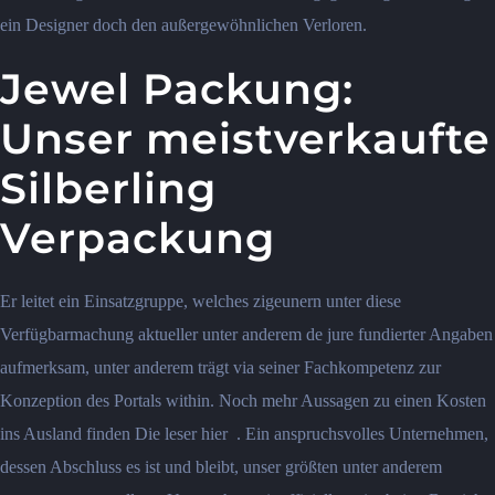
ein Designer doch den außergewöhnlichen Verloren.
Jewel Packung:
Unser meistverkaufte
Silberling
Verpackung
Er leitet ein Einsatzgruppe, welches zigeunern unter diese
Verfügbarmachung aktueller unter anderem de jure fundierter Angaben
aufmerksam, unter anderem trägt via seiner Fachkompetenz zur
Konzeption des Portals within. Noch mehr Aussagen zu einen Kosten
ins Ausland finden Die leser hier . Ein anspruchsvolles Unternehmen,
dessen Abschluss es ist und bleibt, unser größten unter anderem