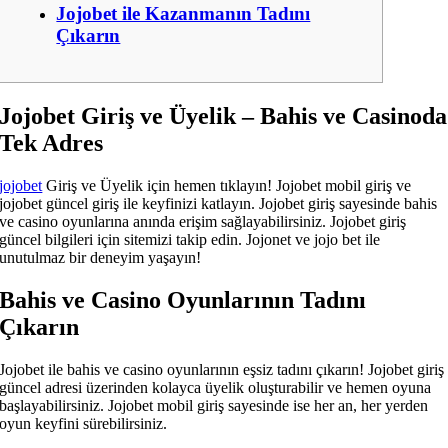
Jojobet ile Kazanmanın Tadını
Çıkarın
Jojobet Giriş ve Üyelik – Bahis ve Casinoda
Tek Adres
jojobet
Giriş ve Üyelik için hemen tıklayın! Jojobet mobil giriş ve
jojobet güncel giriş ile keyfinizi katlayın. Jojobet giriş sayesinde bahis
ve casino oyunlarına anında erişim sağlayabilirsiniz. Jojobet giriş
güncel bilgileri için sitemizi takip edin. Jojonet ve jojo bet ile
unutulmaz bir deneyim yaşayın!
Bahis ve Casino Oyunlarının Tadını
Çıkarın
Jojobet ile bahis ve casino oyunlarının eşsiz tadını çıkarın! Jojobet giriş
güncel adresi üzerinden kolayca üyelik oluşturabilir ve hemen oyuna
başlayabilirsiniz. Jojobet mobil giriş sayesinde ise her an, her yerden
oyun keyfini sürebilirsiniz.