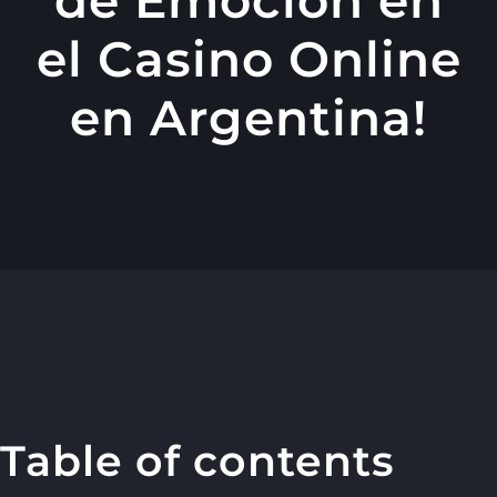
el Casino Online
en Argentina!
Table of contents