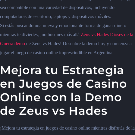
sea compatible con una variedad de dispositivos, incluyendo
computadoras de escritorio, laptops y dispositivos móviles.
Si estás buscando una nueva y emocionante forma de ganar dinero
mientras te diviertes, ¡no busques más allá
Zeus vs Hades Dioses de la
Guerra demo
de Zeus vs Hades! Descubre la demo hoy y comienza a
jugar el juego de casino online imprescindible en Argentina.
Mejora tu Estrategia
en Juegos de Casino
Online con la Demo
de Zeus vs Hades
¡Mejora tu estrategia en juegos de casino online mientras disfrutás de la