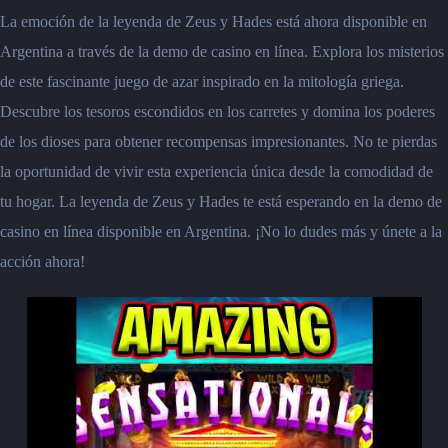
La emoción de la leyenda de Zeus y Hades está ahora disponible en
Argentina a través de la demo de casino en línea. Explora los misterios
de este fascinante juego de azar inspirado en la mitología griega.
Descubre los tesoros escondidos en los carretes y domina los poderes
de los dioses para obtener recompensas impresionantes. No te pierdas
la oportunidad de vivir esta experiencia única desde la comodidad de
tu hogar. La leyenda de Zeus y Hades te está esperando en la demo de
casino en línea disponible en Argentina. ¡No lo dudes más y únete a la
acción ahora!