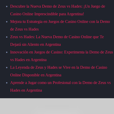
Descubre la Nueva Demo de Zeus vs Hades: ¡Un Juego de
Casino Online Imprescindible para Argentina!
Mejora tu Estrategia en Juegos de Casino Online con la Demo
de Zeus vs Hades
Zeus vs Hades: La Nueva Demo de Casino Online que Te
Dejará sin Aliento en Argentina
Innovación en Juegos de Casino: Experimenta la Demo de Zeus
vs Hades en Argentina
La Leyenda de Zeus y Hades se Vive en la Demo de Casino
Online Disponible en Argentina
Aprende a Jugar como un Profesional con la Demo de Zeus vs
Hades en Argentina