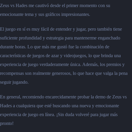
Zeus vs Hades me cautivó desde el primer momento con su
emocionante tema y sus gráficos impresionantes.
El juego en sí es muy fácil de entender y jugar, pero también tiene
suficiente profundidad y estrategia para mantenerme enganchado
durante horas. Lo que más me gustó fue la combinación de
características de juegos de azar y videojuegos, lo que brinda una
experiencia de juego verdaderamente única. Además, los premios y
recompensas son realmente generosos, lo que hace que valga la pena
seguir jugando.
En general, recomiendo encarecidamente probar la demo de Zeus vs
Hades a cualquiera que esté buscando una nueva y emocionante
experiencia de juego en línea. ¡Sin duda volveré para jugar más
pronto!