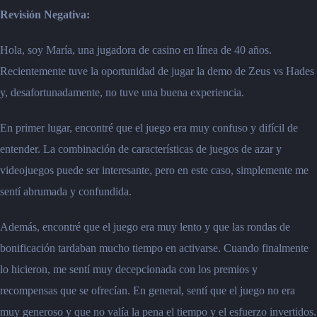
Revisión Negativa:
Hola, soy María, una jugadora de casino en línea de 40 años.
Recientemente tuve la oportunidad de jugar la demo de Zeus vs Hades
y, desafortunadamente, no tuve una buena experiencia.
En primer lugar, encontré que el juego era muy confuso y difícil de
entender. La combinación de características de juegos de azar y
videojuegos puede ser interesante, pero en este caso, simplemente me
sentí abrumada y confundida.
Además, encontré que el juego era muy lento y que las rondas de
bonificación tardaban mucho tiempo en activarse. Cuando finalmente
lo hicieron, me sentí muy decepcionada con los premios y
recompensas que se ofrecían. En general, sentí que el juego no era
muy generoso y que no valía la pena el tiempo y el esfuerzo invertidos.