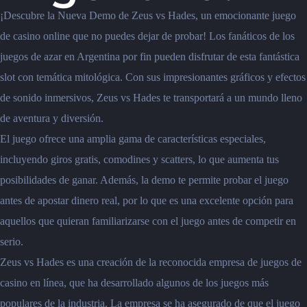
¡Descubre la Nueva Demo de Zeus vs Hades, un emocionante juego
de casino online que no puedes dejar de probar! Los fanáticos de los
juegos de azar en Argentina por fin pueden disfrutar de esta fantástica
slot con temática mitológica. Con sus impresionantes gráficos y efectos
de sonido inmersivos, Zeus vs Hades te transportará a un mundo lleno
de aventura y diversión.
El juego ofrece una amplia gama de características especiales,
incluyendo giros gratis, comodines y scatters, lo que aumenta tus
posibilidades de ganar. Además, la demo te permite probar el juego
antes de apostar dinero real, por lo que es una excelente opción para
aquellos que quieran familiarizarse con el juego antes de competir en
serio.
Zeus vs Hades es una creación de la reconocida empresa de juegos de
casino en línea, que ha desarrollado algunos de los juegos más
populares de la industria. La empresa se ha asegurado de que el juego