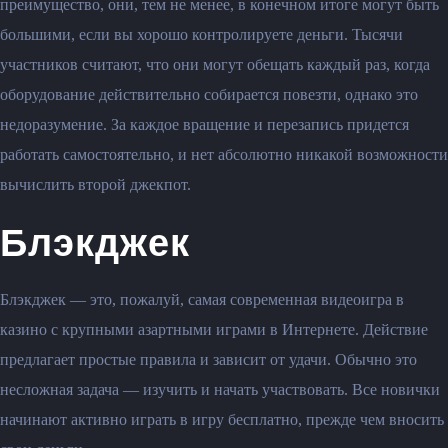
преимущество, они, тем не менее, в конечном итоге могут быть
большими, если вы хорошо контролируете деньги. Тысячи
участников считают, что они могут обещать каждый раз, когда
оборудование действительно собирается повезти, однако это
недоразумение. За каждое вращение и перезапись придется
работать самостоятельно, и нет абсолютно никакой возможности
вычислить второй джекпот.
Блэкджек
Блэкджек — это, пожалуй, самая современная видеоигра в
казино с крупными азартными играми в Интернете. Действие
предлагает простые правила и зависит от удачи. Обычно это
несложная задача — изучить и начать участвовать. Все новички
начинают активно играть в игру бесплатно, прежде чем вносить