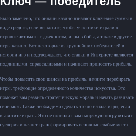
Ключ — победитель
Было замечено, что онлайн-казино взимают ключевые суммы в
виде средств, если вы хотите, чтобы участники играли в
игровые автоматы с джекпотом, игры в бобы, а также в другие
игры казино. Вот некоторые из крупнейших победителей в
истории игр и подтверждают, что ставки в Интернете являются
подлинными, справедливыми и начинают приносить прибыль.
Чтобы повысить свои шансы на прибыль, начните перебирать
игры, требующие определенного количества искусства. Это
поможет вам развить стратегическую мораль и начать развивать
свой мозг. Также необходимо сделать это до начала игры, если
вы хотите играть. Это не позволит вам напрямую погрузиться в
суеверия и начнет трансформировать основные слабые места.