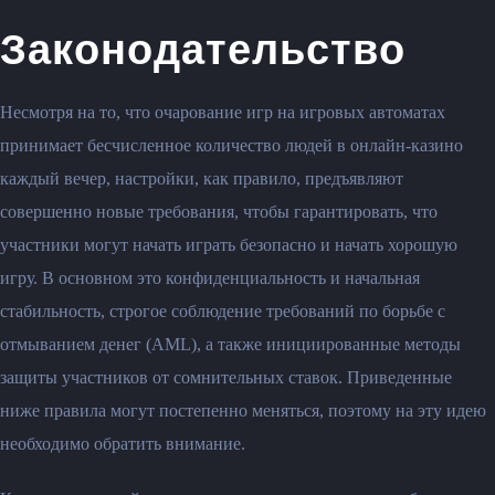
Законодательство
Несмотря на то, что очарование игр на игровых автоматах
принимает бесчисленное количество людей в онлайн-казино
каждый вечер, настройки, как правило, предъявляют
совершенно новые требования, чтобы гарантировать, что
участники могут начать играть безопасно и начать хорошую
игру. В основном это конфиденциальность и начальная
стабильность, строгое соблюдение требований по борьбе с
отмыванием денег (AML), а также инициированные методы
защиты участников от сомнительных ставок. Приведенные
ниже правила могут постепенно меняться, поэтому на эту идею
необходимо обратить внимание.