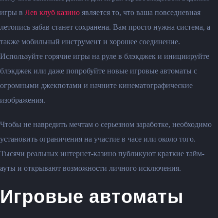
игры в
Лев клуб казино
является то, что ваша повседневная
летопись забав станет сохранена. Вам просто нужна система, а
также мобильный инструмент и хорошее соединение.
Используйте горячие игры на руле в блэкджек и инициируйте
блэкджек или даже попробуйте новые игровые автоматы с
огромными джекпотами и начните кинематографические
изображения.
Чтобы не навредить мечтам о серьезном заработке, необходимо
установить ограничения на участие в часе или около того.
Тысячи реальных интернет-казино публикуют краткие тайм-
ауты и открывают возможности личного исключения.
Игровые автоматы