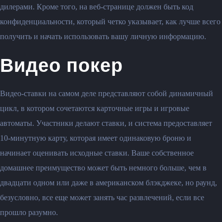
дилерами. Кроме того, на веб-странице должен быть код
конфиденциальности, который четко указывает, как лучше всего
получить и начать использовать вашу личную информацию.
Видео покер
Видео-ставки на самом деле представляют собой динамичный
цикл, в котором сочетаются карточные игры и игровые
автоматы. Участники делают ставки, и система предоставляет
10-минутную карту, которая имеет одинаковую броню и
начинает оценивать исходные ставки. Ваше собственное
домашнее преимущество может быть немного больше, чем в
двадцати одном или даже в американском блэкджеке, но раунд,
безусловно, все еще может занять час развлечений, если все
прошло разумно.