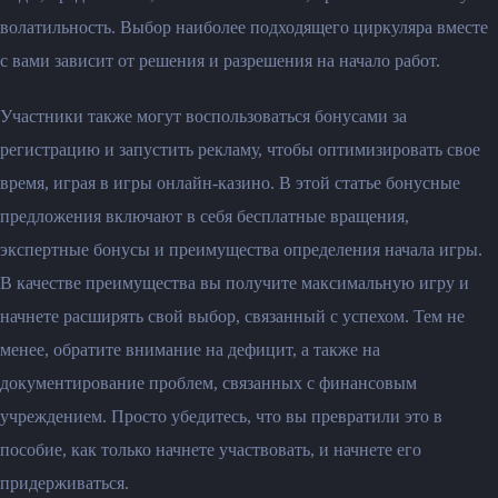
волатильность. Выбор наиболее подходящего циркуляра вместе
с вами зависит от решения и разрешения на начало работ.
Участники также могут воспользоваться бонусами за
регистрацию и запустить рекламу, чтобы оптимизировать свое
время, играя в игры онлайн-казино. В этой статье бонусные
предложения включают в себя бесплатные вращения,
экспертные бонусы и преимущества определения начала игры.
В качестве преимущества вы получите максимальную игру и
начнете расширять свой выбор, связанный с успехом. Тем не
менее, обратите внимание на дефицит, а также на
документирование проблем, связанных с финансовым
учреждением. Просто убедитесь, что вы превратили это в
пособие, как только начнете участвовать, и начнете его
придерживаться.