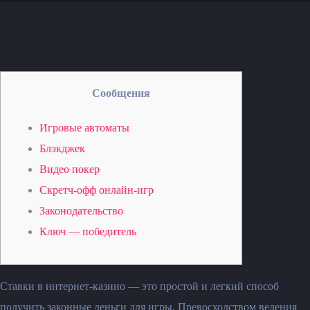
Сообщения
Игровые автоматы
Блэкджек
Видео покер
Скретч-офф онлайн-игр
Законодательство
Ключ — победитель
Ставки в интернет-казино — это простой и легкий способ
получить законные деньги для игры. Превосходством ведения