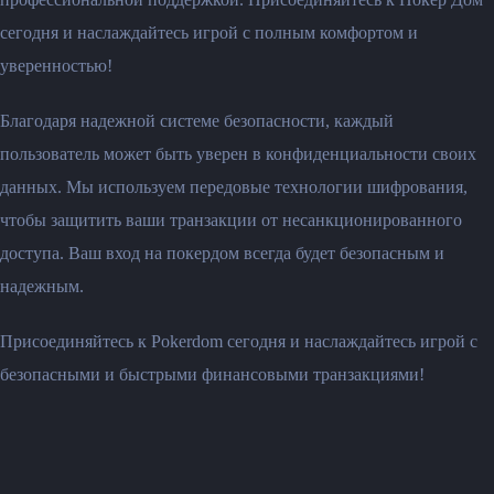
сегодня и наслаждайтесь игрой с полным комфортом и
уверенностью!
Благодаря надежной системе безопасности, каждый
пользователь может быть уверен в конфиденциальности своих
данных. Мы используем передовые технологии шифрования,
чтобы защитить ваши транзакции от несанкционированного
доступа. Ваш вход на покердом всегда будет безопасным и
надежным.
Присоединяйтесь к Pokerdom сегодня и наслаждайтесь игрой с
безопасными и быстрыми финансовыми транзакциями!