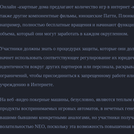
Онлайн -азартные дома предлагают количество игр в интернет -к
также другие компонентные фильмы, юношеские Патти, Плюнко,
например, полностью бесплатные вращения и начинают функции
объема, который они могут заработать в каждом округленном.
Участники должны знать о процедурах защиты, которые они долж
начнет использовать соответствующее регулирование их юридиче
идентичности вокруг других партнеров или персонала, раскрыв
ограничений, чтобы присоединиться к запрещенному работе или 
учреждению в Интернете.
На веб -видео покерные машины, безусловно, являются теплым в
продукты воспринимаемых игровых автоматов, в нечетных генера
вашими бывшими конкретными аналогами, но участники получат
волатильностью NEO, поскольку эта возможность повышенная 