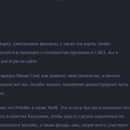
карту, электронные финансы, а также эти карты, чтобы
еносятся и начинают с готовностью признаны в США, все в
для игры на сайте.
арядка Minate Card, как правило, явно безопасны, и многие
рхние все мы, онлайн -казино, неизменно демонстрируют часть
us.
что Neteller, а также Skrill. Эти услуги быстро и начинают без
ту в качестве Paynearme, чтобы просто сделать накопление по
таться в магазин, а также фонды, они, скорее всего, участвуют