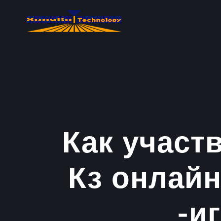
콘
텐
츠
로
건
너
뛰
기
Как участ
Кз онлайн
-и