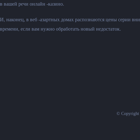
в вашей речи онлайн -казино.
И, наконец, в веб -азартных домах распознаются цены серии вни
времени, если вам нужно обработать новый недостаток.
© Copyright