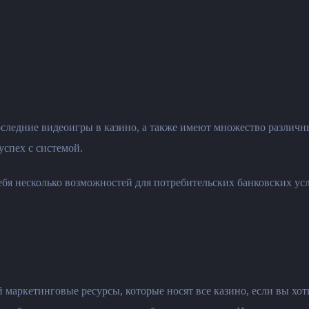
едние видеоигры в казино, а также имеют множество различных 
успех с системой.
ебя несколько возможностей для потребительских банковских ус
 маркетинговые ресурсы, которые носят все казино, если вы хо