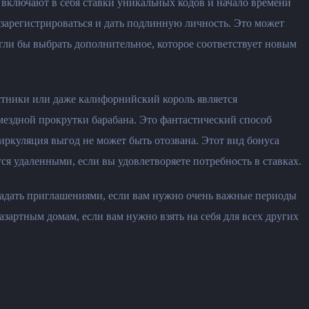
включают в себя ставки уникальных кодов и начало времени
 зарегистрироваться и дать подлинную личность. Это может
гли бы выбрать дополнительное, которое соответствует новым
стники или даже калифорнийский король является
ездной прокрутки барабана. Это фантастический способ
иркуляция выгод не может быть отозвана. Этот вид бонуса
ся удаленными, если вы удовлетворяете потребность в ставках.
ладать приглашениями, если вам нужно очень важные периоды
зартным домам, если вам нужно взять на себя для всех других