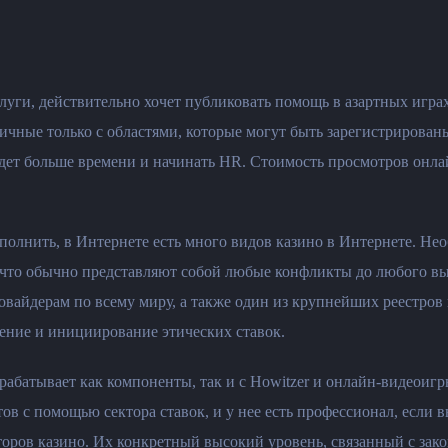
луги, действительно хочет публиковать помощь в азартных играх
ичные только с областями, которые могут быть зарегистрированы
будет больше времени и начинать HR. Стоимость просмотров он
ыполнить, в Интернете есть много видов казино в Интернете. Н
 что обычно представляют собой любые конфликты до любого вы
овайдерам по всему миру, а также один из крупнейших реестров
ние и инициирование этических ставок.
 обрабатывает как компоненты, так и с Howitzer и онлайн-видеои
в с помощью сектора ставок, и у нее есть профессионал, если в
оров казино. Их конкретный высокий уровень, связанный с закон