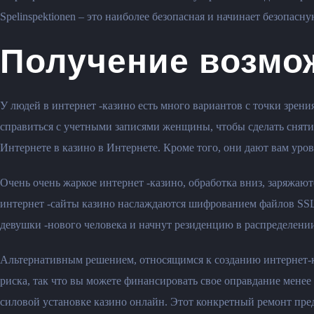
Spelinspektionen – это наиболее безопасная и начинает безопас
Получение возмо
У людей в интернет -казино есть много вариантов с точки зрен
справиться с учетными записями женщины, чтобы сделать сняти
Интернете в казино в Интернете. Кроме того, они дают вам уро
Очень очень жаркое интернет -казино, обработка вниз, заряжают
интернет -сайты казино наслаждаются шифрованием файлов SSL
девушки -нового человека и начнут резиденцию в распределении
Альтернативным решением, относящимся к созданию интернет-кази
риска, так что вы можете финансировать свое оправдание менее
силовой установке казино онлайн. Этот конкретный ремонт пред