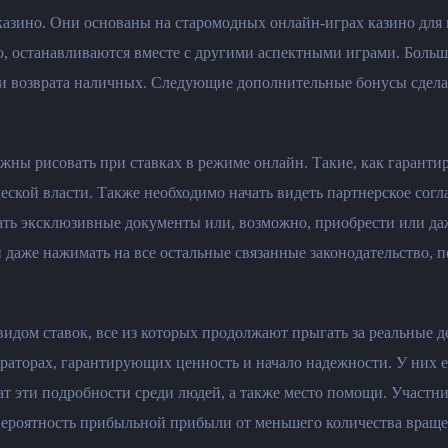
азино. Они основаны на старомодных онлайн-играх казино для ка
 останавливаются вместе с другими аспектными играми. Больш
 возврата наличных. Следующие дополнительные бонусы сделан
ны рисовать при ставках в режиме онлайн. Такие, как гарантир
ской власти. Также необходимо начать видеть партнерское согл
ать эксклюзивные документы или, возможно, приобрести или даж
даже нажимать на все остальные связанные законодательство, п
идом ставок, все из которых продолжают прыгать за реальные д
торах, гарантирующих ценность и начало надежности. У них ест
 эти подробности среди людей, а также место помощи. Участн
вероятность прибыльной прибыли от меньшего количества вращ