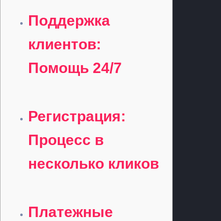
Поддержка
клиентов:
Помощь 24/7
Регистрация:
Процесс в
несколько кликов
Платежные