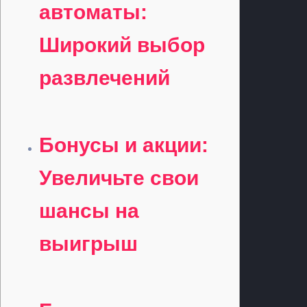
автоматы:
Широкий выбор
развлечений
Бонусы и акции:
Увеличьте свои
шансы на
выигрыш