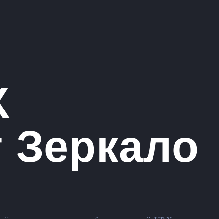
X
 Зеркало