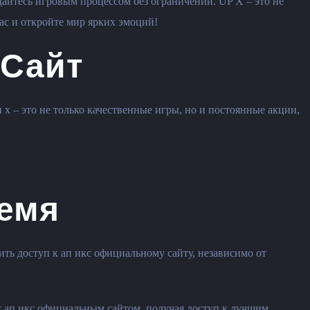
дайтесь игровым процессом без ограничений. UP X – это не
ас и откройте мир ярких эмоций!
 Сайт
 х – это не только качественные игры, но и постоянные акции,
ремя
чить доступ к ап икс официальному сайту, независимо от
 с ап икс официальным сайтом, получая доступ к лучшим