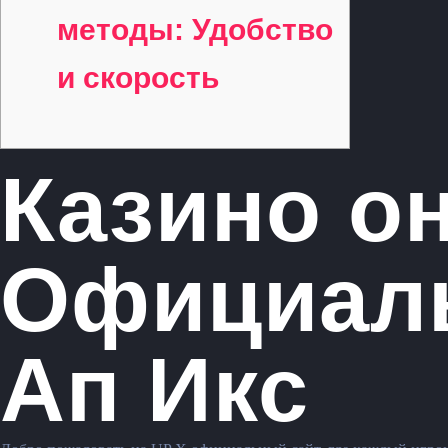
методы: Удобство
и скорость
Казино о
Официаль
Ап Икс