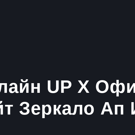
нлайн UP X Оф
йт Зеркало Ап 