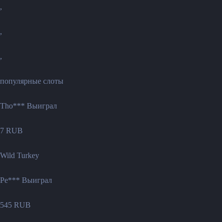
,
,
,
популярные слоты
Tho*** Выиграл
7 RUB
Wild Turkey
Pe*** Выиграл
545 RUB