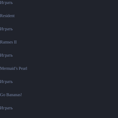
Играть
Resident
Играть
Ramses II
Играть
Mermaid’s Pearl
Играть
Go Bananas!
Играть