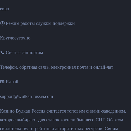
евро
🕓 Режим работы службы поддержки
Круглосуточно
📞 Связь с саппортом
Телефон, обратная связь, электронная почта и онлай-чат
📧 E-mail
support@wulkan-russia.com
Казино Вулкан Россия считается топовым онлайн-заведением,
которое выбирают для ставок жители бывшего СНГ. Об этом
свидетельствуют рейтинги авторитетных ресурсов. Своим