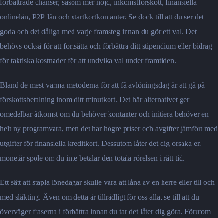
förbättrade chanser, såsom mer nöjd, inkomstförskott, finansiella
onlinelån, P2P-lån och startkortkontanter. Se dock till att du ser det
goda och det dåliga med varje framsteg innan du gör ett val. Det
behövs också för att fortsätta och förbättra ditt stipendium eller bidrag
för taktiska kostnader för att undvika val under framtiden.
Bland de mest varma metoderna för att få avlöningsdag är att gå på
förskottsbetalning inom ditt minutkort. Det här alternativet ger
omedelbar åtkomst om du behöver kontanter och initiera behöver en
helt ny programvara, men det har högre priser och avgifter jämfört med
utgifter för finansiella kreditkort. Dessutom låter det dig orsaka en
monetär spole om du inte betalar den totala rörelsen i rätt tid.
Ett sätt att stapla lönedagar skulle vara att låna av en herre eller till och
med släkting. Även om detta är tillrådligt för oss alla, se till att du
överväger fraserna i förbättra innan du tar det låter dig göra. Förutom