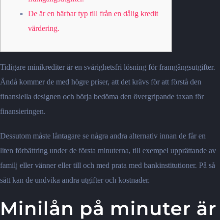
De är en bärbar typ till från en dålig kredit
värdering.
Tidigare minikrediter är en svårighetsfri lösning för framgångsutgifter.
Ändå kommer de med högre priser, att det krävs för att förstå den
finansiella designen och börja bedöma den övergripande taxan för
finansieringen.
Dessutom måste låntagare se några andra alternativ innan de får en
liten förbättring under de första minuterna, till exempel upprättande av
familj eller vänner eller till och med prata med bankinstitutioner.
På så
sätt kan de undvika andra utgifter och kostnader.
Minilån på minuter är