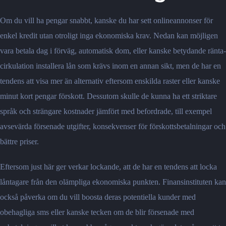
Om du vill ha pengar snabbt, kanske du har sett onlineannonser för
enkel kredit utan otroligt inga ekonomiska krav. Nedan kan möjligen
vara betala dag i förväg, automatisk dom, eller kanske betydande ränta-
cirkulation installera lån som krävs inom en annan sikt, men de har en
tendens att visa mer än alternativ eftersom enskilda raster eller kanske
minut kort pengar förskott. Dessutom skulle de kunna ha ett striktare
språk och strängare kostnader jämfört med befordrade, till exempel
avsevärda försenade utgifter, konsekvenser för förskottsbetalningar och
bättre priser.
Eftersom just här ger verkar lockande, att de har en tendens att locka
låntagare från den olämpliga ekonomiska punkten. Finansinstituten kan
också påverka om du vill boosta deras potentiella kunder med
obehagliga sms eller kanske tecken om de blir försenade med