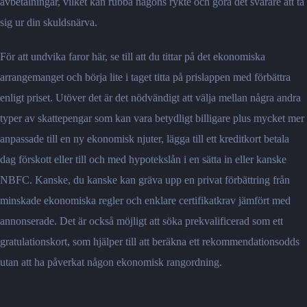
avbetalningar, vilket kan rubba någons rykte och göra det svårare att ta
sig ur din skuldsnärva.
För att undvika faror här, se till att du tittar på det ekonomiska
arrangemanget och börja lite i taget titta på prislappen med förbättra
enligt priset. Utöver det är det nödvändigt att välja mellan några andra
typer av skattepengar som kan vara betydligt billigare plus mycket mer
anpassade till en ny ekonomisk njuter, lägga till ett kreditkort betala
dag förskott eller till och med hypotekslån i en sätta in eller kanske
NBFC. Kanske, du kanske kan gräva upp en privat förbättring från
minskade ekonomiska regler och enklare certifikatkrav jämfört med
annonserade. Det är också möjligt att söka prekvalificerad som ett
gratulationskort, som hjälper till att beräkna ett rekommendationsodds
utan att ha påverkat någon ekonomisk rangordning.