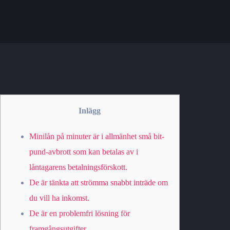
Inlägg
Minilån på minuter är i allmänhet små bit-
pund-avbrott som kan betalas av i
låntagarens betalningsförskott.
De är tänkta att strömma snabbt inträde om
du vill ha inkomst.
De är en problemfri lösning för
framgångsutgifter.