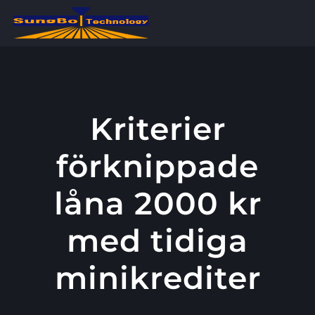
콘
텐
츠
로
건
너
Kriterier
뛰
förknippade
기
låna 2000 kr
med tidiga
minikrediter