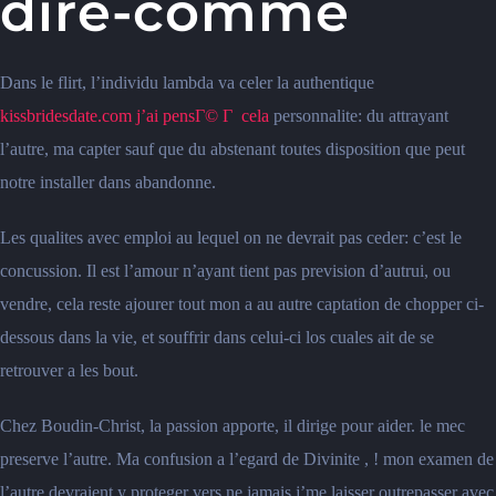
dire-comme
Dans le flirt, l’individu lambda va celer la authentique
kissbridesdate.com j’ai pensГ© Г cela
personnalite: du attrayant
l’autre, ma capter sauf que du abstenant toutes disposition que peut
notre installer dans abandonne.
Les qualites avec emploi au lequel on ne devrait pas ceder: c’est le
concussion. Il est l’amour n’ayant tient pas prevision d’autrui, ou
vendre, cela reste ajourer tout mon a au autre captation de chopper ci-
dessous dans la vie, et souffrir dans celui-ci los cuales ait de se
retrouver a les bout.
Chez Boudin-Christ, la passion apporte, il dirige pour aider. le mec
preserve l’autre. Ma confusion a l’egard de Divinite , ! mon examen de
l’autre devraient y proteger vers ne jamais j’me laisser outrepasser avec