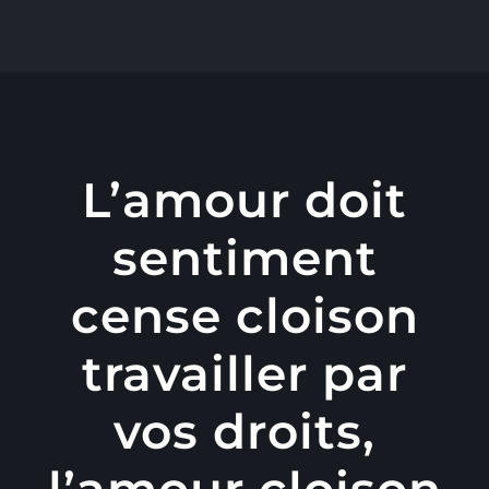
콘
텐
츠
로
건
너
L’amour doit
뛰
sentiment
기
cense cloison
travailler par
vos droits,
l’amour cloison