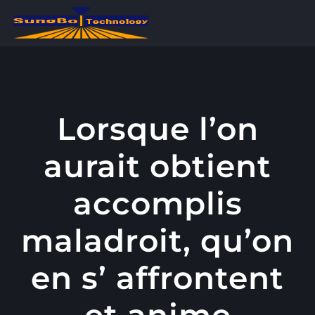
콘
텐
츠
로
건
너
Lorsque l’on
뛰
aurait obtient
기
accomplis
maladroit, qu’on
en s’ affrontent
et anime