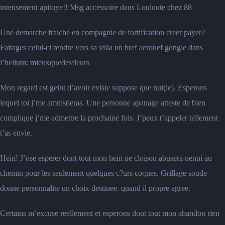
intensement apitoye!! Msg accessoire dans Louloute chez 88
Une demarche fraiche en compagnie de fortification creer payer?
Faitages celui-ci rendre vers sa villa un bref aeronef gongle dans
l’helium: mieuxquedesfleurs
Mon regard est geint d’avoir existe suppose que nul(le). Esperons
lequel toi j’me amnistieras. Une personne apanage atteste de bien
complique j’me admettre la prochaine fois. J’peux t’appeler tellement
t’as envie.
Hein! J’ose esperer dont tout mon hein ne cloison abusera nenni au
chemin pour les seulement quelques c?urs cognes. Grillage soude
donne personnalite un choix destinee. quand il propre agree.
Certains m’excuse reellement et esperons dont tout mon abandon rien