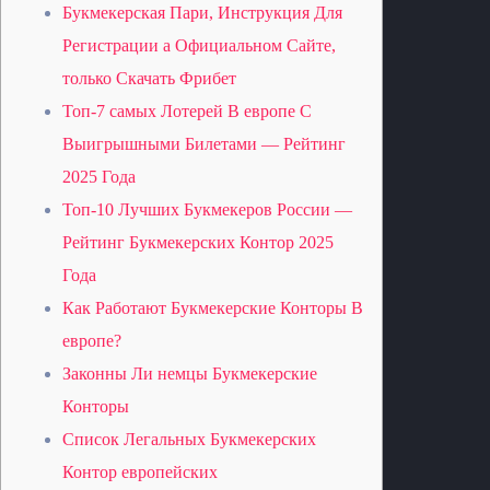
Букмекерская Пари, Инструкция Для
Регистрации а Официальном Сайте,
только Скачать Фрибет
Топ-7 самых Лотерей В европе С
Выигрышными Билетами — Рейтинг
2025 Года
Топ-10 Лучших Букмекеров России —
Рейтинг Букмекерских Контор 2025
Года
Как Работают Букмекерские Конторы В
европе?
Законны Ли немцы Букмекерские
Конторы
Список Легальных Букмекерских
Контор европейских