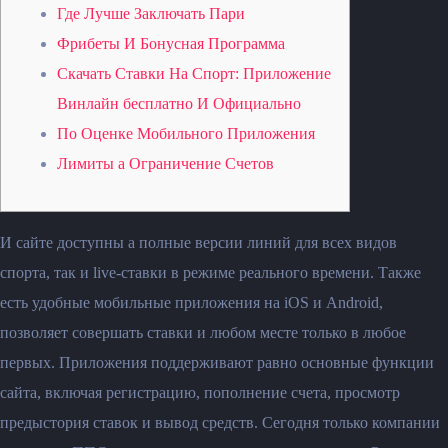
Где Лучше Заключать Пари
Фрибеты И Бонусная Программа
Скачать Ставки На Спорт: Приложение
Винлайн бесплатно И Официально
По Оценке Мобильного Приложения
Лимиты а Ограничение Счетов
И сайте доступны а полные версии линий для всех видов
спорта, так и live-ставки в режиме реального времени. Также
есть удобные мобильные приложения на iOS и Android,
позволяет совершать ставки и любом месте только в любое
первых. Приложения поддерживают равно основные функции
сайта, включая регистрацию, пополнение счета, просмотр
предыстория ставок и вывод средств. Сегодня только компании