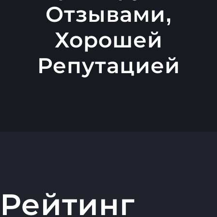
Отзывами,
Хорошей
Репутацией
Рейтинг