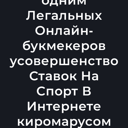
одним
Легальных
Онлайн-
букмекеров
усовершенство
Ставок На
Спорт В
Интернете
киромарусом