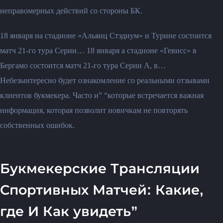
неправомерных действий со стороны БК.
18 января на стадионе «Альянц Стэдиум» и Турине состоится
матч 21-го тура Серии… 18 января а стадионе «Гевисс» в
Бергамо состоится матч 21-го тура Серии А, в…
Небезынтересно будет ознакомление со реальными отзывами
клиентов букмекера. Часто и” “которые встречается важная
информация, которая позволит новичкам не повторять
собственных ошибок.
Букмекерские Трансляции
Спортивных Матчей: Какие,
где И Как увидеть”