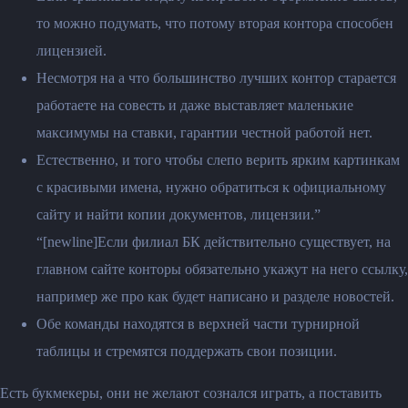
то можно подумать, что потому вторая контора способен
лицензией.
Несмотря на а что большинство лучших контор старается
работаете на совесть и даже выставляет маленькие
максимумы на ставки, гарантии честной работой нет.
Естественно, и того чтобы слепо верить ярким картинкам
с красивыми имена, нужно обратиться к официальному
сайту и найти копии документов, лицензии.”
“[newline]Если филиал БК действительно существует, на
главном сайте конторы обязательно укажут на него ссылку,
например же про как будет написано и разделе новостей.
Обе команды находятся в верхней части турнирной
таблицы и стремятся поддержать свои позиции.
Есть букмекеры, они не желают сознался играть, а поставить