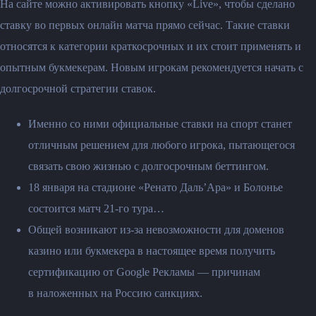
На сайте можно активировать кнопку «Live», чтобы сделано
ставку во первых онлайн матча прямо сейчас. Такие ставки
относятся к категории краткосрочных и их стоит применять и
опытным букмекерам. Новым игрокам рекомендуется начать с
долгосрочной стратегии ставок.
Именно со ними официальные ставки на спорт станет
отличным решением для любого игрока, пытающегося
связать свою жизнью с долгосрочным беттингом.
18 января на стадионе «Ренато Даль’Ара» и Болонье
состоится матч 21-го тура…
Общей возникают из-за невозможности для доменов
казино или букмекера в настоящее время получить
сертификацию от Google Рекламы — причинам
в наложенных на Россию санкциях.